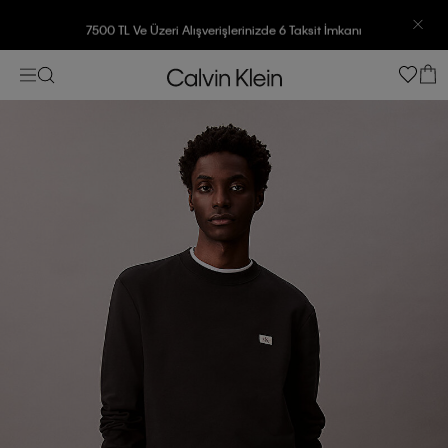
7500 TL Ve Üzeri Alışverişlerinizde 6 Taksit İmkanı