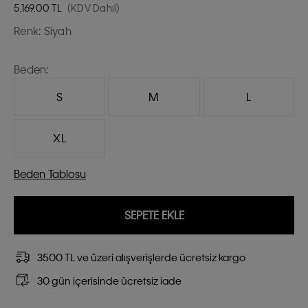
5.169,00
TL
(KDV Dahil)
Renk:
Siyah
Beden:
S
M
L
XL
Beden Tablosu
SEPETE EKLE
3500 TL ve üzeri alışverişlerde ücretsiz kargo
30 gün içerisinde ücretsiz iade