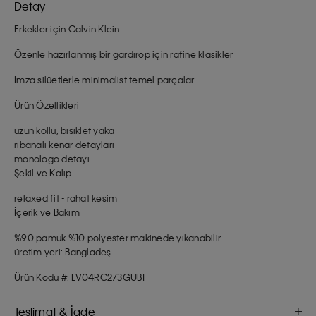
Detay
Erkekler için Calvin Klein
Özenle hazırlanmış bir gardırop için rafine klasikler
İmza silüetlerle minimalist temel parçalar
Ürün Özellikleri
uzun kollu, bisiklet yaka
ribanalı kenar detayları
monologo detayı
Şekil ve Kalıp
relaxed fit - rahat kesim
İçerik ve Bakım
%90 pamuk %10 polyester makinede yıkanabilir
üretim yeri: Bangladeş
Ürün Kodu #: LV04RC273GUB1
Teslimat & İade