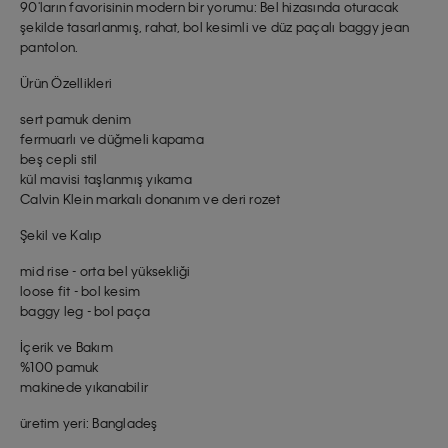
90'ların favorisinin modern bir yorumu: Bel hizasında oturacak
şekilde tasarlanmış, rahat, bol kesimli ve düz paçalı baggy jean
pantolon.
Ürün Özellikleri
sert pamuk denim
fermuarlı ve düğmeli kapama
beş cepli stil
kül mavisi taşlanmış yıkama
Calvin Klein markalı donanım ve deri rozet
Şekil ve Kalıp
mid rise - orta bel yüksekliği
loose fit - bol kesim
baggy leg - bol paça
İçerik ve Bakım
%100 pamuk
makinede yıkanabilir
üretim yeri: Bangladeş