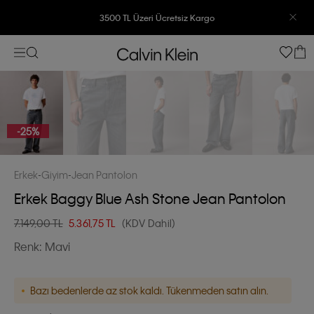
3500 TL Üzeri Ücretsiz Kargo
7500 TL Ve Üzeri Alışverişlerinizde 6 Taksit İmkanı
-25%
Erkek
Giyim
Jean Pantolon
Erkek Baggy Blue Ash Stone Jean Pantolon
7.149,00 TL
5.361,75
TL
(KDV Dahil)
Renk:
Mavi
Bazı bedenlerde az stok kaldı. Tükenmeden satın alın.