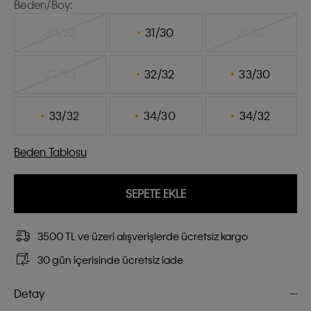
Beden/Boy:
30/32
31/30
31/32
32/30
32/32
33/30
33/32
34/30
34/32
Beden Tablosu
SEPETE EKLE
3500 TL ve üzeri alışverişlerde ücretsiz kargo
30 gün içerisinde ücretsiz iade
Detay