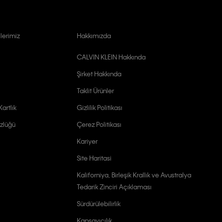
lerimiz
Hakkımızda
CALVIN KLEIN Hakkında
Şirket Hakkında
Taklit Ürünler
artlık
Gizlilik Politikası
zlüğü
Çerez Politikası
Kariyer
Site Haritasi
Kaliforniya, Birleşik Krallık ve Avustralya
Tedarik Zinciri Açıklaması
Sürdürülebilirlik
Kapsayıcılık