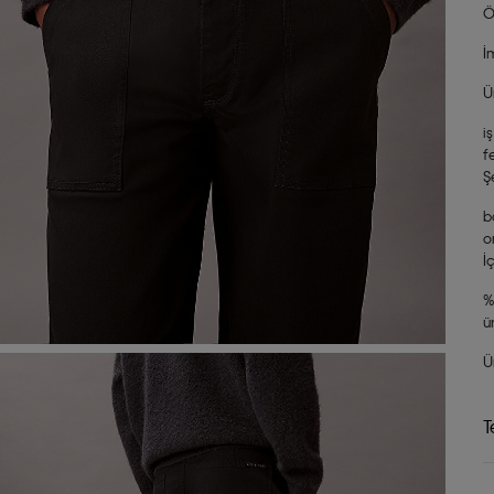
Ö
İ
Ü
i
f
Ş
b
o
İ
%
ü
Ü
T