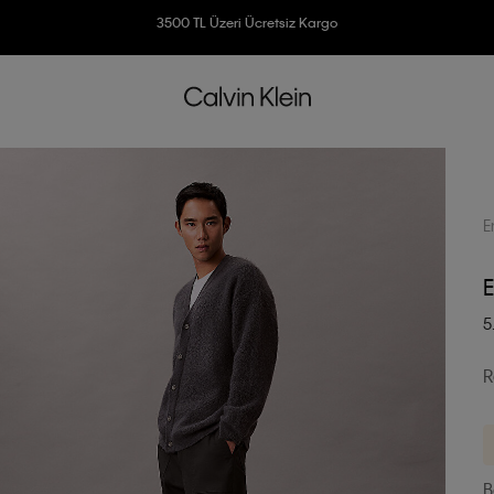
3500 TL Üzeri Ücretsiz Kargo
7500 TL Ve Üzeri Alışverişlerinizde 6 Taksit İmkanı
E
E
5
R
B