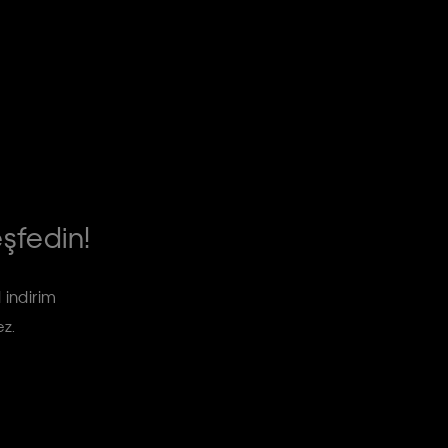
eşfedin!
 indirim
ez.