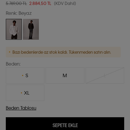
5.769,00 TL
2.884,50
TL
(KDV Dahil)
Renk:
Beyaz
Bazı bedenlerde az stok kaldı. Tükenmeden satın alın.
Beden:
S
M
L
XL
Beden Tablosu
SEPETE EKLE