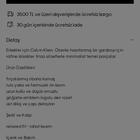
3500 TL ve üzeri alışverişlerde ücretsiz kargo
30 gün içerisinde ücretsiz iade
Detay
Erkekler için Calvin Klein. Özenle hazırlanmış bir gardırop için
rafine klasikler. İmza silüetlerle minimalist temel parçalar.
Ürün Özellikleri
fırçalanmış ribana kumaş
rulo yaka ve fermuarlı ön kısım
uzun kollu ve düşük omuzlu
göğüste amblem logolu deri rozet
üst dikiş ve yapı detayları
Şekil ve Kalıp
relaxed fit - rahat kesim
İçerik ve Bakım