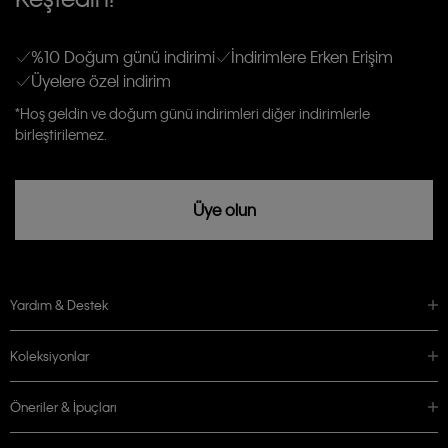
gönderileceğinin ve güncel ürün, kampanyalarla alakalı her türlü iletişim yoluyla;
Erkek
Kadın
Çocuk
E-mail ve SMS dahil olmak üzere haberdar edilip, kişisel verilerimin işleneceğini
anlıyor ve kabul ediyorum.
Kişiye özel ticari elektronik iletilerini almak için
Açık Onay
veriyorum.
%10 Doğum günü indirimi
İndirimlere Erken Erişim
Üyelere özel indirim
Aydınlatma Metni’ni
okuduğumu kabul ediyorum.
Calvin Klein tarafından kişisel verilerimin yurtdışına aktarılmasına açık
*Hoş geldin ve doğum günü indirimleri diğer indirimlerle
rızam vardır
birleştirilemez.
Üye olun
Yardım & Destek
Koleksiyonlar
Öneriler & İpuçları