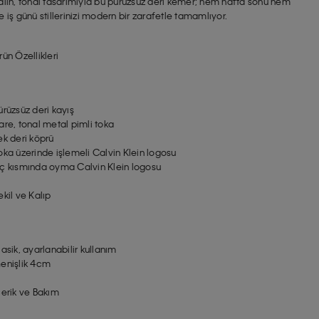
alın, tonal tasarımıyla bu pürüzsüz deri kemer; hem hafta sonu hem
e iş günü stillerinizi modern bir zarafetle tamamlıyor.
rün Özellikleri
ürüzsüz deri kayış
are, tonal metal pimli toka
ek deri köprü
oka üzerinde işlemeli Calvin Klein logosu
ç kısmında oyma Calvin Klein logosu
ekil ve Kalıp
lasik, ayarlanabilir kullanım
enişlik 4cm
çerik ve Bakım