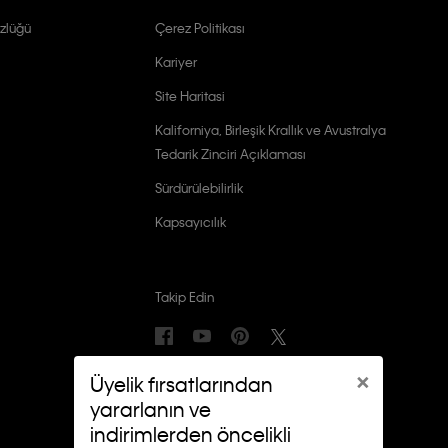
zlüğü
Çerez Politikası
Kariyer
Site Haritasi
Kaliforniya, Birleşik Krallık ve Avustralya
Tedarik Zinciri Açıklaması
Sürdürülebilirlik
Kapsayıcılık
Takip Edin
×
Üyelik fırsatlarından
yararlanın ve
indirimlerden öncelikli