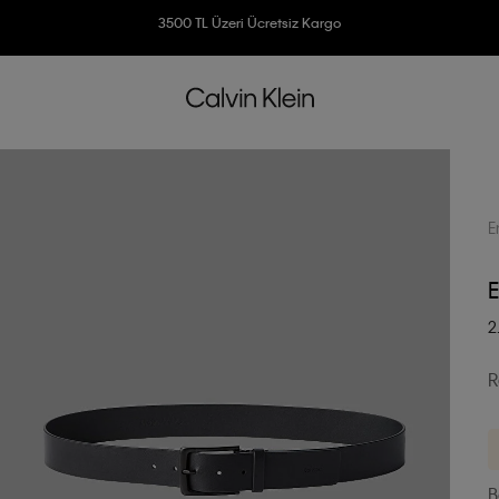
Ücretsiz İade
3500 TL Üzeri Ücretsiz Kargo
7500 TL Ve Üzeri Alışverişlerinizde 6 Taksit İmkanı
E
E
2
R
B