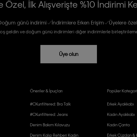
 Özel, İlk Alışverişte %10 İndirimi K
na gönderileceğinin ve güncel ürün,
re haberdar edilip, kişisel verilerimin
Doğum günü indirimi
İndirimlere Erken Erişim
Üyelere özel
oş geldin ve doğum günü indirimleri diğer indirimlerle birleştirilem
rızam vardır
Üye olun
Öneriler & İpuçları
Popüler Kategori
#CKunfiltered: Bra Talk
Erkek Ayakkabı
#CKunfiltered: Jeans
Kadın Ayakkabı
Denim Bakım Kılavuzu
Kadın Çanta
Denim Kalıp Rehberi Kadın
Erkek Cüzdan & K