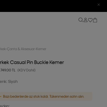
rkek
Çanta & Aksesuar
Kemer
rkek Casual Pin Buckle Kemer
.749,00
TL
(KDV Dahil)
enk:
Siyah
Bazı bedenlerde az stok kaldı. Tükenmeden satın alın.
eden: