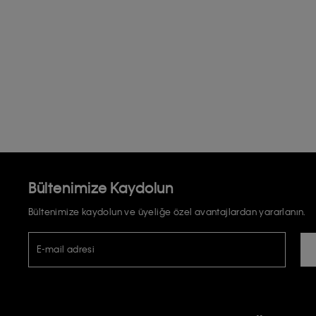
Bültenimize Kaydolun
Bültenimize kaydolun ve üyeliğe özel avantajlardan yararlanın.
E-mail adresi
TİCARİ ELEKTRONİK İLETİ GÖNDERİLMESİ HUSUSUNDA KİŞİSEL VE