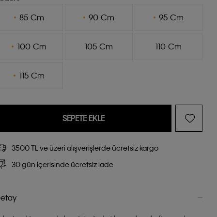
85 Cm
90 Cm
95 Cm
100 Cm
105 Cm
110 Cm
115 Cm
SEPETE EKLE
3500 TL ve üzeri alışverişlerde ücretsiz kargo
30 gün içerisinde ücretsiz iade
etay