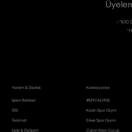
RIZA VE ONAY METNİ
Üyelere
Calvin Klein e-bültenine abone olarak, kişisel verilerimin Calvin Klein tarafı
kampanyalarla alakalı her türlü iletişim yoluyla; E-mail ve SMS dahil olmak üze
%10 
Erkek
Kadın
Çocuk
işleneceğini anlıyor ve kabul ediyorum.
*H
Kişiye özel ticari elektronik iletilerini almak için
Açık Onay
veriyorum.
Aydınlatma Metni’ni
okuduğumu kabul ediyorum.
Calvin Klein tarafından kişisel verilerimin yurtdışına aktarılmasına açık 
Yardım & Destek
Koleksiyonlar
İşlem Rehberi
#MYCALVINS
SSS
Kadın Spor Giyim
Teslimat
Erkek Spor Giyim
İade & Değişim
Calvin Klein Çocuk