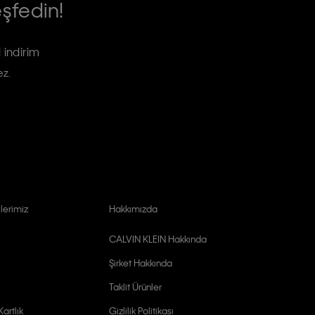
eşfedin!
 indirim
ez.
lerimiz
Hakkımızda
CALVIN KLEIN Hakkında
Şirket Hakkında
Taklit Ürünler
artlık
Gizlilik Politikası