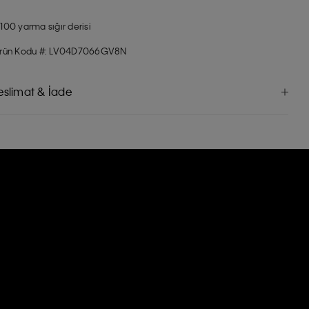
100 yarma sığır derisi
rün Kodu #: LV04D7066GV8N
eslimat & İade