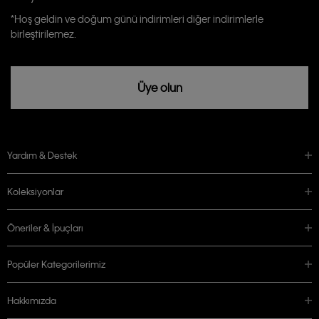
Calvin Klein tarafından kişisel verilerimin yurtdışına aktarılmasına açık
*Hoş geldin ve doğum günü indirimleri diğer indirimlerle
rızam vardır
birleştirilemez.
Üye olun
Yardım & Destek
Koleksiyonlar
Öneriler & İpuçları
Popüler Kategorilerimiz
Hakkımızda