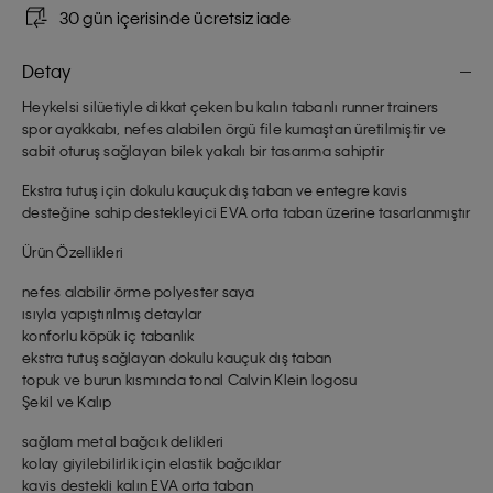
30 gün içerisinde ücretsiz iade
Detay
Heykelsi silüetiyle dikkat çeken bu kalın tabanlı runner trainers
spor ayakkabı, nefes alabilen örgü file kumaştan üretilmiştir ve
sabit oturuş sağlayan bilek yakalı bir tasarıma sahiptir
Ekstra tutuş için dokulu kauçuk dış taban ve entegre kavis
desteğine sahip destekleyici EVA orta taban üzerine tasarlanmıştır
Ürün Özellikleri
nefes alabilir örme polyester saya
ısıyla yapıştırılmış detaylar
konforlu köpük iç tabanlık
ekstra tutuş sağlayan dokulu kauçuk dış taban
topuk ve burun kısmında tonal Calvin Klein logosu
Şekil ve Kalıp
sağlam metal bağcık delikleri
kolay giyilebilirlik için elastik bağcıklar
kavis destekli kalın EVA orta taban