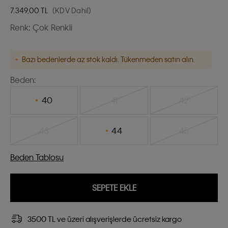
7.349,00
TL
(KDV Dahil)
Renk:
Çok Renkli
Bazı bedenlerde az stok kaldı. Tükenmeden satın alın.
Beden:
40
41
42
43
44
45
Beden Tablosu
SEPETE EKLE
3500 TL ve üzeri alışverişlerde ücretsiz kargo