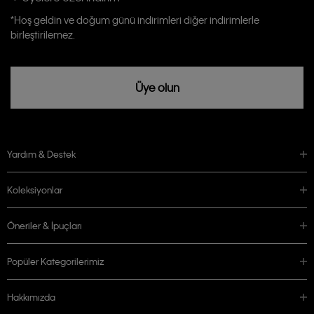
Calvin Klein tarafından kişisel verilerimin yurtdışına aktarılmasına açık
*Hoş geldin ve doğum günü indirimleri diğer indirimlerle
rızam vardır
birleştirilemez.
Üye olun
Yardım & Destek
Koleksiyonlar
Öneriler & İpuçları
Popüler Kategorilerimiz
Hakkımızda