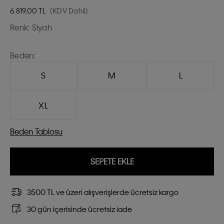
6.819,00
TL
(KDV Dahil)
Renk:
Siyah
Beden:
S
M
L
XL
Beden Tablosu
SEPETE EKLE
3500 TL ve üzeri alışverişlerde ücretsiz kargo
30 gün içerisinde ücretsiz iade