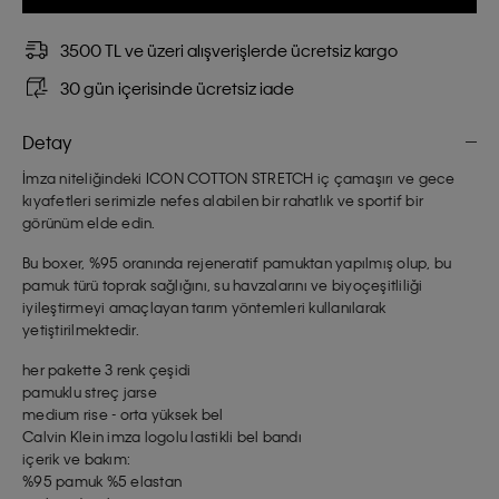
3500 TL ve üzeri alışverişlerde ücretsiz kargo
30 gün içerisinde ücretsiz iade
Detay
İmza niteliğindeki ICON COTTON STRETCH iç çamaşırı ve gece
kıyafetleri serimizle nefes alabilen bir rahatlık ve sportif bir
görünüm elde edin.
Bu boxer, %95 oranında rejeneratif pamuktan yapılmış olup, bu
pamuk türü toprak sağlığını, su havzalarını ve biyoçeşitliliği
iyileştirmeyi amaçlayan tarım yöntemleri kullanılarak
yetiştirilmektedir.
her pakette 3 renk çeşidi
pamuklu streç jarse
medium rise - orta yüksek bel
Calvin Klein imza logolu lastikli bel bandı
içerik ve bakım:
%95 pamuk %5 elastan