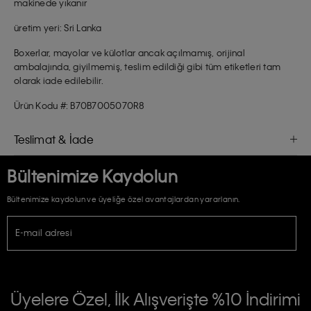
makinede yıkanır
üretim yeri: Sri Lanka
Boxerlar, mayolar ve külotlar ancak açılmamış, orijinal
ambalajında, giyilmemiş, teslim edildiği gibi tüm etiketleri tam
olarak iade edilebilir.
Ürün Kodu #: B70B7005070R8
Teslimat & İade
Bültenimize Kaydolun
Bültenimize kaydolun ve üyeliğe özel avantajlardan yararlanın.
E-mail adresi
TİCARİ ELEKTRONİK İLETİ GÖNDERİLMESİ HUSUSUNDA KİŞİSEL VERİLERİN
İŞLENMESİ HAKKINDA AÇIK RIZA VE ONAY METNİ
Üyelere Özel, İlk Alışverişte %10 İndirimi
E-Bülten