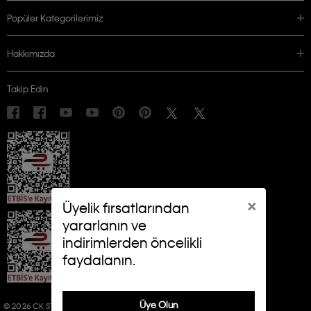
Popüler Kategorilerimiz
Hakkımızda
Takip Edin
×
Üyelik fırsatlarından
yararlanın ve
indirimlerden öncelikli
faydalanın.
Üye Olun
© 2026 CK STORES B.V. ALL RIGHTS RESERVED