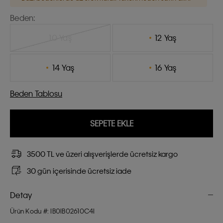
Beden:
10 Yaş
12 Yaş
14 Yaş
16 Yaş
Beden Tablosu
SEPETE EKLE
3500 TL ve üzeri alışverişlerde ücretsiz kargo
30 gün içerisinde ücretsiz iade
Detay
Ürün Kodu #: IB0IB02610C4I