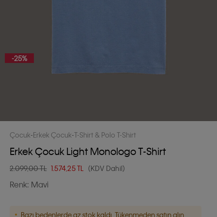
-25%
Çocuk
Erkek Çocuk
T-Shirt & Polo T-Shirt
Erkek Çocuk Light Monologo T-Shirt
2.099,00 TL
1.574,25
TL
(KDV Dahil)
Renk:
Mavi
Bazı bedenlerde az stok kaldı. Tükenmeden satın alın.