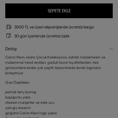
SEPETE EKLE
3500 TL ve üzeri alışverişlerde ücretsiz kargo
30 gün içerisinde ücretsiz iade
Detay
Calvin Klein Jeans Çocuk Koleksiyonu, kaliteli malzemeleri ve
mükemmel trend renkleri, günlük favori kıyafetlerden, tarz
görünümlere kadar çok çeşitli tasarımlarda ikonik logolarla
birleştiriyor
Ürün Özellikleri
pamuk terry kumaş
kapüşonlu yaka
ribanalı manşetler ve etek ucu
çek-giy tasarım
göğüste Calvin Klein logo yazısı