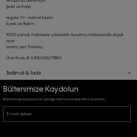
Avrupa'da üretilmiştir
Şekil ve Kalıp
regular fit - normal kesim
İçerik ve Bakım
%100 pamuk makinede yıkanabilir kurutma makinesinde düşük
ayar
üretim yeri: Portekiz
Ürün Kodu #: IU0IU00679BEH
Teslimat & İade
Bültenimize Kaydolun
Bültenimize kaydolun ve üyeliğe özel avantajlardan yararlanın.
E-mail adresi
TİCARİ ELEKTRONİK İLETİ GÖNDERİLMESİ HUSUSUNDA KİŞİSEL VERİLERİN