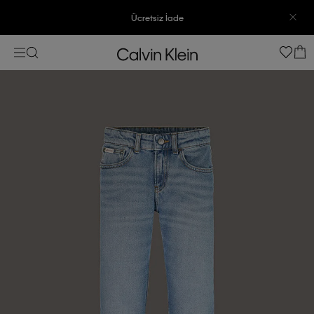
Ücretsiz İade
3500 TL Üzeri Ücretsiz Kargo
7500 TL Ve Üzeri Alışverişlerinizde 6 Taksit İmkanı