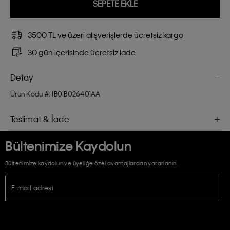
SEPETE EKLE
3500 TL ve üzeri alışverişlerde ücretsiz kargo
30 gün içerisinde ücretsiz iade
Detay
Ürün Kodu #: IB0IB026401AA
Teslimat & İade
Bültenimize Kaydolun
Bültenimize kaydolun ve üyeliğe özel avantajlardan yararlanın.
E-mail adresi
TİCARİ ELEKTRONİK İLETİ GÖNDERİLMESİ HUSUSUNDA KİŞİSEL VERİLERİN