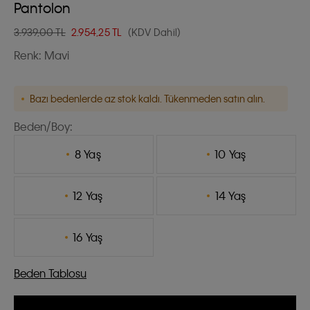
Pantolon
3.939,00 TL
2.954,25
TL
(KDV Dahil)
Renk:
Mavi
Bazı bedenlerde az stok kaldı. Tükenmeden satın alın.
Beden/Boy:
8 Yaş
10 Yaş
12 Yaş
14 Yaş
16 Yaş
Beden Tablosu