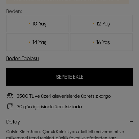
Beden:
10 Yaş
12 Yaş
14 Yaş
16 Yaş
Beden Tablosu
SEPETE EKLE
3500 TL ve üzeri alışverişlerde ücretsiz kargo
30 gün içerisinde ücretsiz iade
Detay
Calvin Klein Jeans Çocuk Koleksiyonu, kaliteli malzemeleri ve
mükemmel trend renkleri, günlük favori kıyafetlerden, tarz