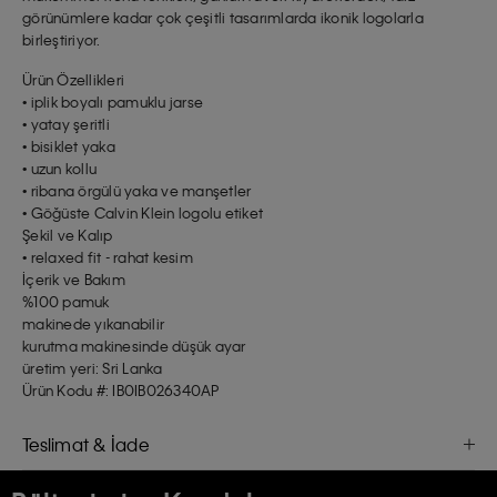
görünümlere kadar çok çeşitli tasarımlarda ikonik logolarla
birleştiriyor.
Ürün Özellikleri
• iplik boyalı pamuklu jarse
• yatay şeritli
• bisiklet yaka
• uzun kollu
• ribana örgülü yaka ve manşetler
• Göğüste Calvin Klein logolu etiket
Şekil ve Kalıp
• relaxed fit - rahat kesim
İçerik ve Bakım
%100 pamuk
makinede yıkanabilir
kurutma makinesinde düşük ayar
üretim yeri: Sri Lanka
Ürün Kodu #: IB0IB026340AP
Teslimat & İade