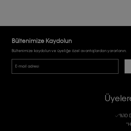
Bültenimize Kaydolun
Bültenimize kaydolun ve üyeliğe özel avantajlardan yararlanın.
E-mail adresi
TİCARİ ELEKTRONİK İLETİ GÖNDERİLMESİ HUSUSUNDA KİŞİSEL VE
RIZA VE ONAY METNİ
Üyelere
Calvin Klein e-bültenine abone olarak, kişisel verilerimin Calvin Klein tarafı
kampanyalarla alakalı her türlü iletişim yoluyla; E-mail ve SMS dahil olmak üze
%10 
Erkek
Kadın
Çocuk
işleneceğini anlıyor ve kabul ediyorum.
*H
Kişiye özel ticari elektronik iletilerini almak için
Açık Onay
veriyorum.