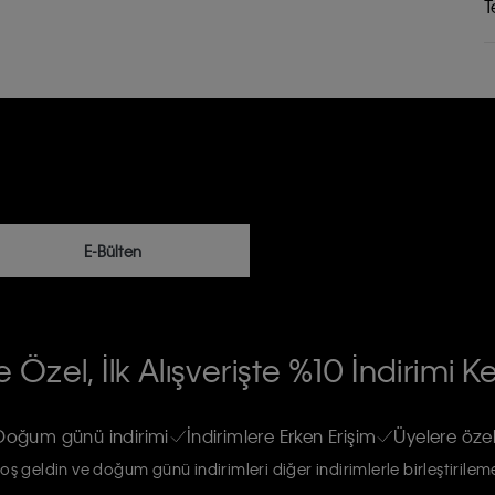
T
E-Bülten
RİLERİN İŞLENMESİ HAKKINDA AÇIK
 Özel, İlk Alışverişte %10 İndirimi K
na gönderileceğinin ve güncel ürün,
re haberdar edilip, kişisel verilerimin
Doğum günü indirimi
İndirimlere Erken Erişim
Üyelere özel
oş geldin ve doğum günü indirimleri diğer indirimlerle birleştirilem