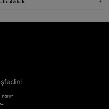
eslimat & İade
eşfedin!
 indirim
ez.