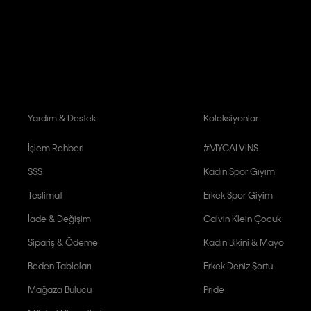
Aydınlatma Metni’ni
okuduğumu kabul ediyorum.
Calvin Klein tarafından kişisel verilerimin yurtdışına aktarılmasına açık 
Yardım & Destek
Koleksiyonlar
İşlem Rehberi
#MYCALVINS
SSS
Kadın Spor Giyim
Teslimat
Erkek Spor Giyim
İade & Değişim
Calvin Klein Çocuk
Sipariş & Ödeme
Kadın Bikini & Mayo
Beden Tabloları
Erkek Deniz Şortu
Mağaza Bulucu
Pride