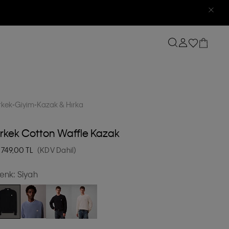
rkek
Giyim
Kazak & Hırka
rkek Cotton Waffle Kazak
.749,00
TL
(KDV Dahil)
enk:
Siyah