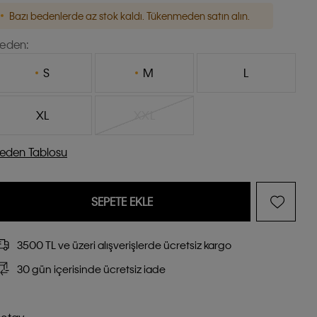
Bazı bedenlerde az stok kaldı. Tükenmeden satın alın.
eden:
S
M
L
XL
XXL
eden Tablosu
SEPETE EKLE
3500 TL ve üzeri alışverişlerde ücretsiz kargo
30 gün içerisinde ücretsiz iade