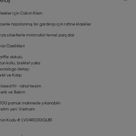
etay
rkekler için Calvin Klein
zenle hazırlanmış bir gardırop için rafine klasikler
mza silüetlerle minimalist temel parçalar
rün Özellikleri
affle dokulu
zun kollu, bisiklet yaka
onologo detayı
ekil ve Kalıp
elaxed fit - rahat kesim
çerik ve Bakım
100 pamuk makinede yıkanabilir
retim yeri: Vietnam
rün Kodu #: LV04RD313GUB1