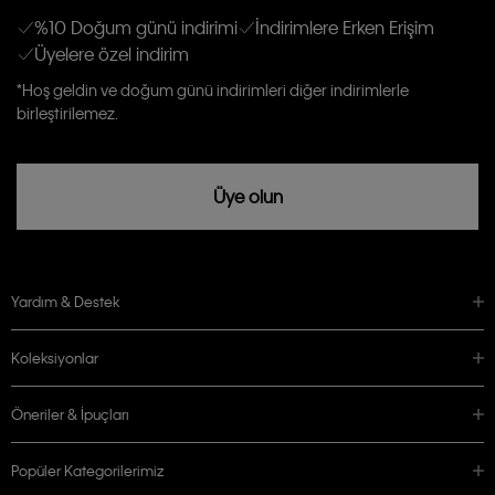
anlıyor ve kabul ediyorum.
Kişiye özel ticari elektronik iletilerini almak için
Açık Onay
veriyorum.
%10 Doğum günü indirimi
İndirimlere Erken Erişim
Üyelere özel indirim
Aydınlatma Metni’ni
okuduğumu kabul ediyorum.
Calvin Klein tarafından kişisel verilerimin yurtdışına aktarılmasına açık
*Hoş geldin ve doğum günü indirimleri diğer indirimlerle
rızam vardır
birleştirilemez.
Üye olun
Yardım & Destek
Koleksiyonlar
Öneriler & İpuçları
Popüler Kategorilerimiz