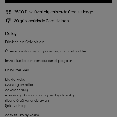
3500 TL ve üzeri alışverişlerde ücretsiz kargo
30 gün içerisinde ücretsiz iade
Detay
Erkekler için Calvin Klein
Özenle hazırlanmış bir gardırop için rafine klasikler
İmza silüetlerle minimalist temel parçalar
Ürün Özellikleri
bisiklet yaka
uzun reglan kollar
dekoratif dikiş
etek ucu yakınında monogram logolu nakış
ribana örgü kenar detayları
Şekil ve Kalıp
easy fit - kolay kesim