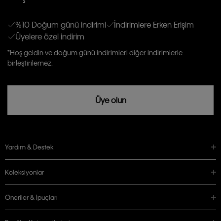
Erkek
Kadın
Çocuk
E-mail ve SMS dahil olmak üzere haberdar edilip, kişisel verilerimin işleneceğini
anlıyor ve kabul ediyorum.
Kişiye özel ticari elektronik iletilerini almak için
Açık Onay
veriyorum.
%10 Doğum günü indirimi
İndirimlere Erken Erişim
Üyelere özel indirim
Aydınlatma Metni’ni
okuduğumu kabul ediyorum.
Calvin Klein tarafından kişisel verilerimin yurtdışına aktarılmasına açık
*Hoş geldin ve doğum günü indirimleri diğer indirimlerle
rızam vardır
birleştirilemez.
Üye olun
Yardım & Destek
Koleksiyonlar
Öneriler & İpuçları