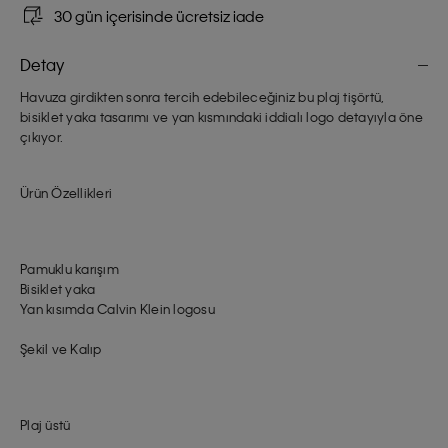
30 gün içerisinde ücretsiz iade
Detay
Havuza girdikten sonra tercih edebileceğiniz bu plaj tişörtü,
bisiklet yaka tasarımı ve yan kısmındaki iddialı logo detayıyla öne
çıkıyor.
Ürün Özellikleri
Pamuklu karışım
Bisiklet yaka
Yan kısımda Calvin Klein logosu
Şekil ve Kalıp
Plaj üstü