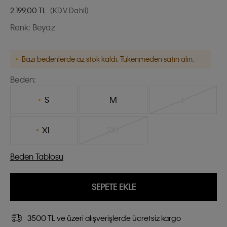
2.199,00
TL
(KDV Dahil)
Renk:
Beyaz
Bazı bedenlerde az stok kaldı. Tükenmeden satın alın.
Beden:
S
M
L
XL
2XL
Beden Tablosu
SEPETE EKLE
3500 TL ve üzeri alışverişlerde ücretsiz kargo