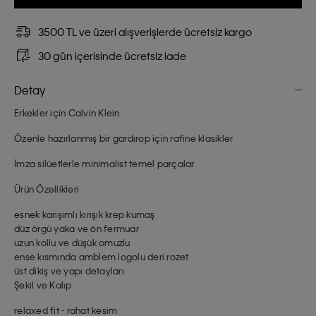
3500 TL ve üzeri alışverişlerde ücretsiz kargo
30 gün içerisinde ücretsiz iade
Detay
Erkekler için Calvin Klein
Özenle hazırlanmış bir gardırop için rafine klasikler
İmza silüetlerle minimalist temel parçalar
Ürün Özellikleri
esnek karışımlı kırışık krep kumaş
düz örgü yaka ve ön fermuar
uzun kollu ve düşük omuzlu
ense kısmında amblem logolu deri rozet
üst dikiş ve yapı detayları
Şekil ve Kalıp
relaxed fit - rahat kesim