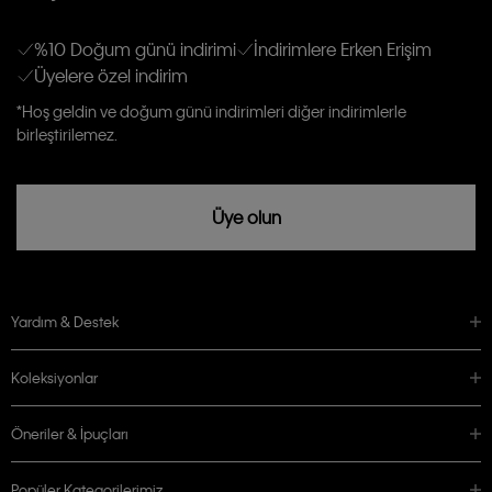
E-mail ve SMS dahil olmak üzere haberdar edilip, kişisel verilerimin işleneceğini
anlıyor ve kabul ediyorum.
Kişiye özel ticari elektronik iletilerini almak için
Açık Onay
veriyorum.
%10 Doğum günü indirimi
İndirimlere Erken Erişim
Üyelere özel indirim
Aydınlatma Metni’ni
okuduğumu kabul ediyorum.
Calvin Klein tarafından kişisel verilerimin yurtdışına aktarılmasına açık
*Hoş geldin ve doğum günü indirimleri diğer indirimlerle
rızam vardır
birleştirilemez.
Üye olun
Yardım & Destek
Koleksiyonlar
Öneriler & İpuçları
Popüler Kategorilerimiz