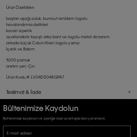
Ürün Özellikleri
baştan aşağı soluk, burnout amblem logolu
havalandırma delikleri
kavisli siperlik
ayarlanabilir kayışlı arka bant ve logolu metal donanım
arkada küçük Calvin Klein logolu yama
İçerik ve Bakım
%100 pamuk
üretim yeri: Çin
Ürün Kodu #: LV04D5048GPA7
Teslimat & İade
Bültenimize Kaydolun
Bültenimize kaydolun ve üyeliğe özel avantajlardan yararlanın.
E-mail adresi