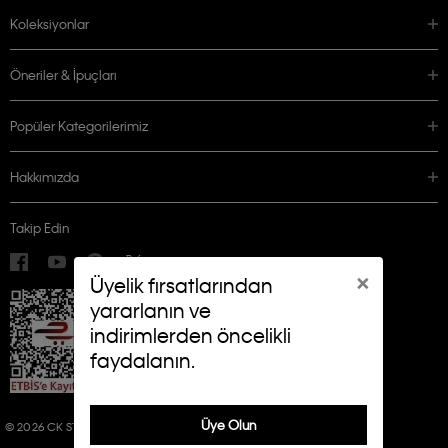
Koleksiyonlar
Öneriler & İpuçları
Popüler Kategorilerimiz
Hakkımızda
Takip Edin
×
Üyelik fırsatlarından
yararlanın ve
indirimlerden öncelikli
faydalanın.
Üye Olun
© 2026 CK STORES B.V. ALL RIGHTS RESERVED