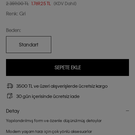
2.359,00 TL
1.769,25
TL
(KDV Dahil)
Renk:
Gri
Beden:
Standart
SEPETE EKLE
3500 TL ve üzeri alışverişlerde ücretsiz kargo
30 gün içerisinde ücretsiz iade
Detay
Yapılandırılmış form ve özenle düşünülmüş detaylar
Modern yaşam tarzı için çok yönlü aksesuarlar