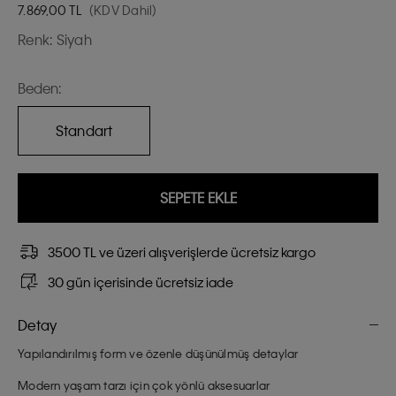
7.869,00
TL
(KDV Dahil)
Renk:
Siyah
Beden:
Standart
SEPETE EKLE
3500 TL ve üzeri alışverişlerde ücretsiz kargo
30 gün içerisinde ücretsiz iade
Detay
Yapılandırılmış form ve özenle düşünülmüş detaylar
Modern yaşam tarzı için çok yönlü aksesuarlar