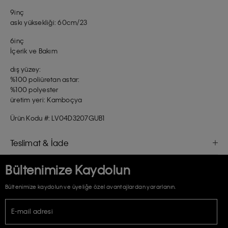
9inç
askı yüksekliği: 60cm/23
6inç
İçerik ve Bakım
dış yüzey:
%100 poliüretan astar:
%100 polyester
üretim yeri: Kamboçya
Ürün Kodu #: LV04D3207GUB1
Teslimat & İade
Bültenimize Kaydolun
Bültenimize kaydolun ve üyeliğe özel avantajlardan yararlanın.
E-mail adresi