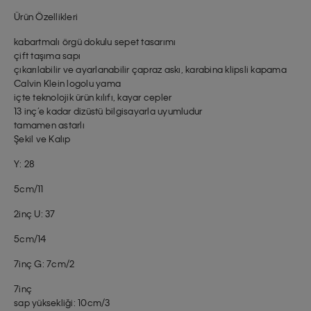
Ürün Özellikleri
kabartmalı örgü dokulu sepet tasarımı
çift taşıma sapı
çıkarılabilir ve ayarlanabilir çapraz askı, karabina klipsli kapama
Calvin Klein logolu yama
içte teknolojik ürün kılıfı, kayar cepler
13 inç’e kadar dizüstü bilgisayarla uyumludur
tamamen astarlı
Şekil ve Kalıp
Y: 28
5cm/11
2inç U: 37
5cm/14
7inç G: 7cm/2
7inç
sap yüksekliği: 10cm/3