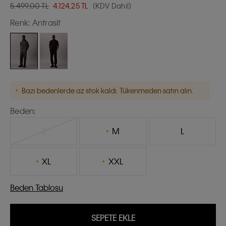
5.499,00 TL
4.124,25
TL
(KDV Dahil)
Renk:
Antrasit
Bazı bedenlerde az stok kaldı. Tükenmeden satın alın.
Beden:
S
M
L
XL
XXL
Beden Tablosu
SEPETE EKLE