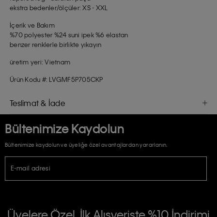
ekstra bedenler/ölçüler: XS - XXL
İçerik ve Bakım
%70 polyester %24 suni ipek %6 elastan
benzer renklerle birlikte yıkayın
üretim yeri: Vietnam
Ürün Kodu #: LVGMF5P705CKP
Teslimat & İade
Bültenimize Kaydolun
Bültenimize kaydolun ve üyeliğe özel avantajlardan yararlanın.
E-mail adresi
TİCARİ ELEKTRONİK İLETİ GÖNDERİLMESİ HUSUSUNDA KİŞİSEL VERİLERİN
İŞLENMESİ HAKKINDA AÇIK RIZA VE ONAY METNİ
Üyelere Özel, İlk Alışverişte %10 İndirimi
E-Bülten