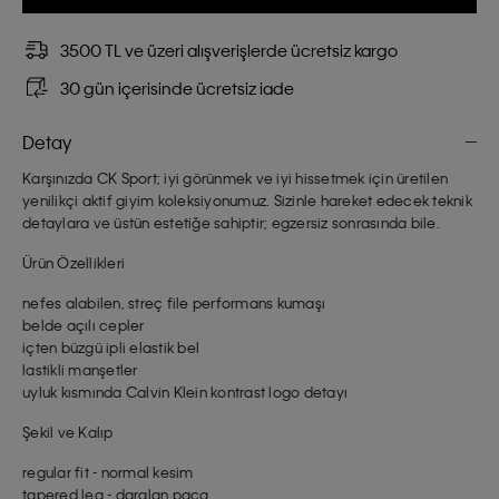
3500 TL ve üzeri alışverişlerde ücretsiz kargo
30 gün içerisinde ücretsiz iade
Detay
Karşınızda CK Sport; iyi görünmek ve iyi hissetmek için üretilen
yenilikçi aktif giyim koleksiyonumuz. Sizinle hareket edecek teknik
detaylara ve üstün estetiğe sahiptir; egzersiz sonrasında bile.
Ürün Özellikleri
nefes alabilen, streç file performans kumaşı
belde açılı cepler
içten büzgü ipli elastik bel
lastikli manşetler
uyluk kısmında Calvin Klein kontrast logo detayı
Şekil ve Kalıp
regular fit - normal kesim
tapered leg - daralan paça