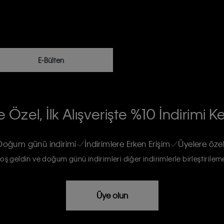
E-Bülten
RİLERİN İŞLENMESİ HAKKINDA AÇIK
 Özel, İlk Alışverişte %10 İndirimi K
na gönderileceğinin ve güncel ürün,
re haberdar edilip, kişisel verilerimin
Doğum günü indirimi
İndirimlere Erken Erişim
Üyelere özel
oş geldin ve doğum günü indirimleri diğer indirimlerle birleştirilem
rızam vardır
Üye olun