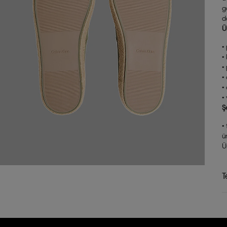
g
d
Ü
•
•
•
•
•
•
Ş
•
ü
Ü
T