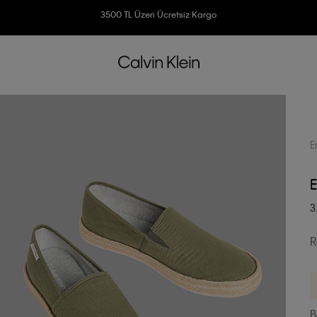
Ücretsiz İade
3500 TL Üzeri Ücretsiz Kargo
7500 TL Ve Üzeri Alışverişlerinizde 6 Taksit İmkanı
E
E
3
R
B