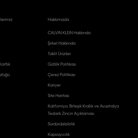
lerimiz
Hakkımızda
CALVIN KLEIN Hakkında
Şirket Hakkında
Taklit Ürünler
artlık
Gizlilik Politikası
zlüğü
Çerez Politikası
Kariyer
Site Haritasi
Kaliforniya, Birleşik Krallık ve Avustralya
Tedarik Zinciri Açıklaması
Sürdürülebilirlik
Kapsayıcılık