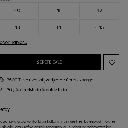
40
41
42
43
44
45
eden Tablosu
SEPETE EKLE
3500 TL ve üzeri alışverişlerde ücretsiz kargo
30 gün içerisinde ücretsiz iade
etay
ıcak havalarda konforlu bir kullanım için üretilen bu espadril loafer
yakkabı, örgü rafya garnili tasarımıyla ile rahat ve zahmetsiz bir