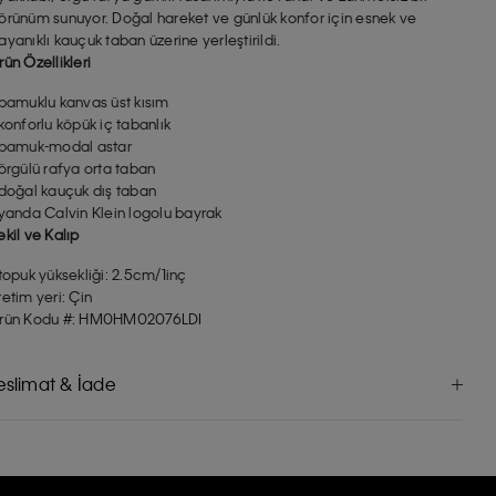
örünüm sunuyor. Doğal hareket ve günlük konfor için esnek ve
ayanıklı kauçuk taban üzerine yerleştirildi.
rün Özellikleri
 pamuklu kanvas üst kısım
 konforlu köpük iç tabanlık
 pamuk-modal astar
 örgülü rafya orta taban
 doğal kauçuk dış taban
 yanda Calvin Klein logolu bayrak
ekil ve Kalıp
 topuk yüksekliği: 2.5cm/1inç
retim yeri: Çin
rün Kodu #: HM0HM02076LDI
eslimat & İade