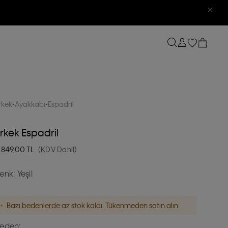
rkek
Ayakkabı
Espadril
rkek Espadril
.849,00
TL
(KDV Dahil)
enk:
Yeşil
Bazı bedenlerde az stok kaldı. Tükenmeden satın alın.
eden: