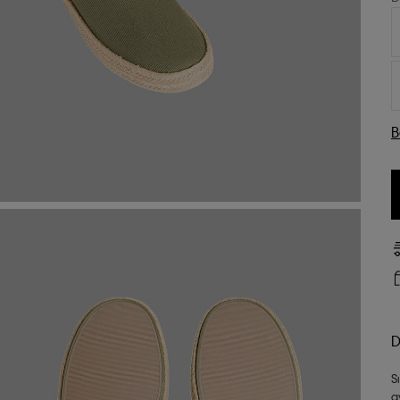
B
D
S
a