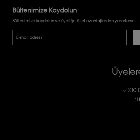
Bültenimize Kaydolun
Bültenimize kaydolun ve üyeliğe özel avantajlardan yararlanın.
E-mail adresi
TİCARİ ELEKTRONİK İLETİ GÖNDERİLMESİ HUSUSUNDA KİŞİSEL VE
RIZA VE ONAY METNİ
Üyelere
Calvin Klein e-bültenine abone olarak, kişisel verilerimin Calvin Klein tarafı
kampanyalarla alakalı her türlü iletişim yoluyla; E-mail ve SMS dahil olmak üze
%10 
Erkek
Kadın
Çocuk
işleneceğini anlıyor ve kabul ediyorum.
*H
Kişiye özel ticari elektronik iletilerini almak için
Açık Onay
veriyorum.
Aydınlatma Metni’ni
okuduğumu kabul ediyorum.
Calvin Klein tarafından kişisel verilerimin yurtdışına aktarılmasına açık 