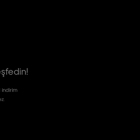
eşfedin!
 indirim
ez.