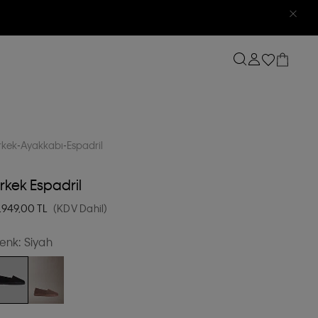
rkek
Ayakkabı
Espadril
rkek Espadril
.949,00
TL
(KDV Dahil)
enk:
Siyah