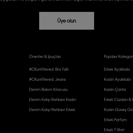
rızam vardır
Üye olun
Öneriler & İpuçları
Popüler Kategori
#CKunfiltered: Bra Talk
Erkek Ayakkabı
#CKunfiltered: Jeans
Kadın Ayakkabı
Denim Bakım Kılavuzu
Kadın Çanta
Denim Kalıp Rehberi Kadın
Erkek Cüzdan & K
Denim Kalıp Rehberi Erkek
Kadın Güneş Gö
Erkek Parfüm
Erkek T-Shirt