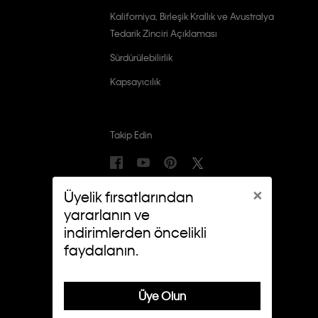
Kaliforniya, Birleşik Krallık ve Avustralya
Tedarik Zinciri Açıklaması
Sürdürülebilirlik
Kapsayıcılık
Takip Edin
×
Üyelik fırsatlarından
yararlanın ve
indirimlerden öncelikli
faydalanın.
Üye Olun