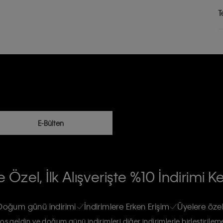
T
E-Bülten
RİLERİN İŞLENMESİ HAKKINDA AÇIK
 Özel, İlk Alışverişte %10 İndirimi K
na gönderileceğinin ve güncel ürün,
re haberdar edilip, kişisel verilerimin
Doğum günü indirimi
İndirimlere Erken Erişim
Üyelere özel
oş geldin ve doğum günü indirimleri diğer indirimlerle birleştirilem