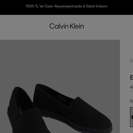
3500 TL Üzeri Ücretsiz Kargo
7500 TL Ve Üzeri Alışverişlerinizde 6 Taksit İmkanı
E
E
4
R