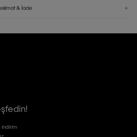
eslimat & İade
eşfedin!
 indirim
ez.