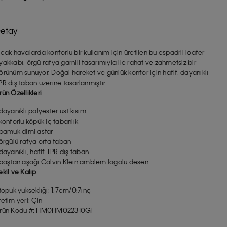
etay
ıcak havalarda konforlu bir kullanım için üretilen bu espadril loafer
yakkabı, örgü rafya garnili tasarımıyla ile rahat ve zahmetsiz bir
örünüm sunuyor. Doğal hareket ve günlük konfor için hafif, dayanıklı
PR dış taban üzerine tasarlanmıştır.
rün Özellikleri
 dayanıklı polyester üst kısım
 konforlu köpük iç tabanlık
 pamuk dimi astar
 örgülü rafya orta taban
 dayanıklı, hafif TPR dış taban
 baştan aşağı Calvin Klein amblem logolu desen
ekil ve Kalıp
 topuk yüksekliği: 1.7cm/0.7inç
retim yeri: Çin
rün Kodu #: HM0HM022310GT