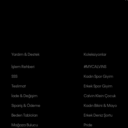
Kişiye özel ticari elektronik iletilerini almak için
Açık Onay
veriyorum.
Aydınlatma Metni’ni
okuduğumu kabul ediyorum.
Calvin Klein tarafından kişisel verilerimin yurtdışına aktarılmasına açık 
Yardım & Destek
Koleksiyonlar
İşlem Rehberi
#MYCALVINS
SSS
Kadın Spor Giyim
Teslimat
Erkek Spor Giyim
İade & Değişim
Calvin Klein Çocuk
Sipariş & Ödeme
Kadın Bikini & Mayo
Beden Tabloları
Erkek Deniz Şortu
Mağaza Bulucu
Pride