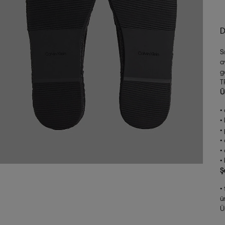
D
S
a
g
T
Ü
•
•
•
•
•
•
Ş
•
ü
Ü