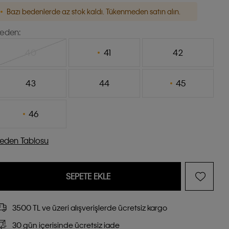
Bazı bedenlerde az stok kaldı. Tükenmeden satın alın.
eden:
40
41
42
43
44
45
46
eden Tablosu
SEPETE EKLE
3500 TL ve üzeri alışverişlerde ücretsiz kargo
30 gün içerisinde ücretsiz iade