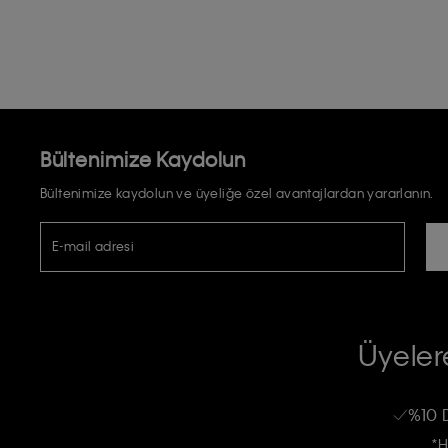
Bültenimize Kaydolun
Bültenimize kaydolun ve üyeliğe özel avantajlardan yararlanın.
E-mail adresi
TİCARİ ELEKTRONİK İLETİ GÖNDERİLMESİ HUSUSUNDA KİŞİSEL VE
RIZA VE ONAY METNİ
Üyelere
Calvin Klein e-bültenine abone olarak, kişisel verilerimin Calvin Klein tarafı
kampanyalarla alakalı her türlü iletişim yoluyla; E-mail ve SMS dahil olmak üze
%10 
Erkek
Kadın
Çocuk
işleneceğini anlıyor ve kabul ediyorum.
*H