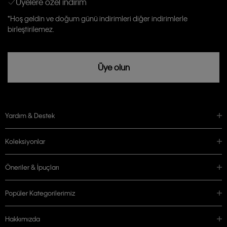
Üyelere özel indirim
Aydınlatma Metni’ni
okuduğumu kabul ediyorum.
Calvin Klein tarafından kişisel verilerimin yurtdışına aktarılmasına açık
*Hoş geldin ve doğum günü indirimleri diğer indirimlerle
rızam vardır
birleştirilemez.
Üye olun
Yardım & Destek
Koleksiyonlar
Öneriler & İpuçları
Popüler Kategorilerimiz
Hakkımızda