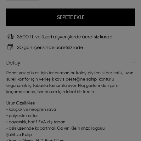
SEPETE EKLE
3500 TL ve üzeri alışverişlerde ücretsiz kargo
30 gün içerisinde ücretsiz iade
Detay
Rahat yaz günleri için tasarlanan bu kolay giyilen slider terlik, uzun
süreli konfor için yerleşik kavis desteğine sahip, konturlu
ergonomik iç tabanla tamamlanıyor. Plaj günlerinden şehir
kaçamaklarına, her durum için ideal bir tercih.
Ürün Özellikleri
• kauçuk ve neopren saya
• polyester astar
• dayanıklı, hafif EVA dış taban
• askı üzerinde kabartmalı Calvin Klein imza logosu
Şekil ve Kalıp
• topuk yüksekliği: 2,8cm/1.1inç