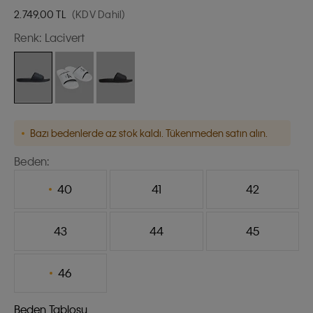
2.749,00
TL
(KDV Dahil)
Renk:
Lacivert
Bazı bedenlerde az stok kaldı. Tükenmeden satın alın.
Beden:
40
41
42
43
44
45
46
Beden Tablosu