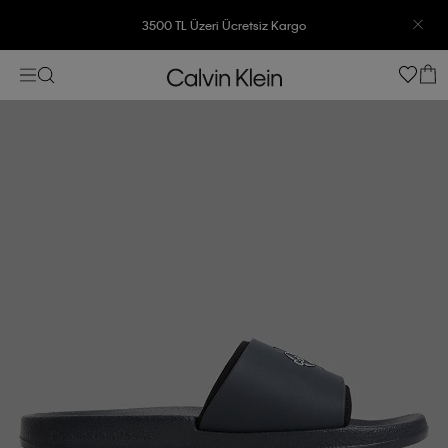
3500 TL Üzeri Ücretsiz Kargo
7500 TL Ve Üzeri Alışverişlerinizde 6 Taksit İmkanı