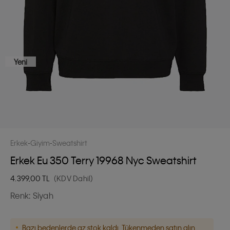
Yeni
Erkek
Giyim
Sweatshirt
Erkek Eu 350 Terry 19968 Nyc Sweatshirt
4.399,00
TL
(KDV Dahil)
Renk:
Siyah
Bazı bedenlerde az stok kaldı. Tükenmeden satın alın.