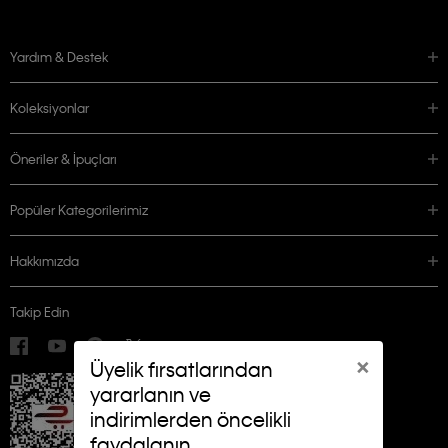
Yardım & Destek
Koleksiyonlar
Öneriler & İpuçları
Popüler Kategorilerimiz
Hakkımızda
Takip Edin
×
Üyelik fırsatlarından
yararlanın ve
indirimlerden öncelikli
faydalanın.