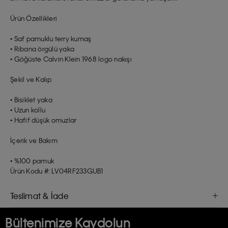
Ürün Özellikleri
• Saf pamuklu terry kumaş
• Ribana örgülü yaka
• Göğüste Calvin Klein 1968 logo nakışı
Şekil ve Kalıp
• Bisiklet yaka
• Uzun kollu
• Hafif düşük omuzlar
İçerik ve Bakım
• %100 pamuk
Ürün Kodu #: LV04RF233GUB1
Teslimat & İade
Bültenimize Kaydolun