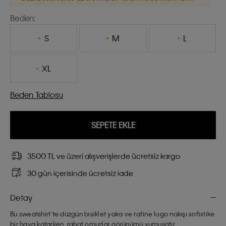
Beden:
S
M
L
XL
Beden Tablosu
SEPETE EKLE
3500 TL ve üzeri alışverişlerde ücretsiz kargo
30 gün içerisinde ücretsiz iade
Detay
Bu sweatshirt’te düzgün bisiklet yaka ve rafine logo nakışı sofistike
bir hava katarken, rahat omuzlar görünümü yumuşatır.