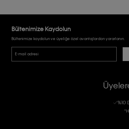
Bültenimize Kaydolun
Bültenimize kaydolun ve üyeliğe özel avantajlardan yararlanın.
E-mail adresi
TİCARİ ELEKTRONİK İLETİ GÖNDERİLMESİ HUSUSUNDA KİŞİSEL VE
RIZA VE ONAY METNİ
Üyelere
Calvin Klein e-bültenine abone olarak, kişisel verilerimin Calvin Klein tarafı
kampanyalarla alakalı her türlü iletişim yoluyla; E-mail ve SMS dahil olmak üze
%10 
Erkek
Kadın
Çocuk
işleneceğini anlıyor ve kabul ediyorum.
*H
Kişiye özel ticari elektronik iletilerini almak için
Açık Onay
veriyorum.
Aydınlatma Metni’ni
okuduğumu kabul ediyorum.