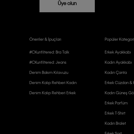
rızam vardır
Üye olun
Öneriler & İpuçları
Popüler Kategori
#CKunfiltered: Bra Talk
Erkek Ayakkabı
#CKunfiltered: Jeans
Kadın Ayakkabı
Denim Bakım Kılavuzu
Kadın Çanta
Denim Kalıp Rehberi Kadın
Erkek Cüzdan & K
Denim Kalıp Rehberi Erkek
Kadın Güneş Gö
Erkek Parfüm
Erkek T-Shirt
Kadın Bralet
Erkek Şort