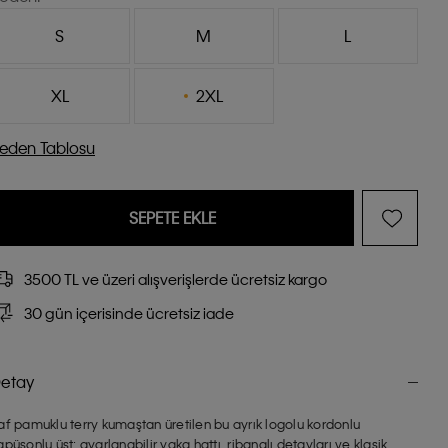
S
M
L
XL
2XL
eden Tablosu
SEPETE EKLE
3500 TL ve üzeri alışverişlerde ücretsiz kargo
30 gün içerisinde ücretsiz iade
etay
af pamuklu terry kumaştan üretilen bu ayrık logolu kordonlu
apüşonlu üst; ayarlanabilir yaka hattı, ribanalı detayları ve klasik