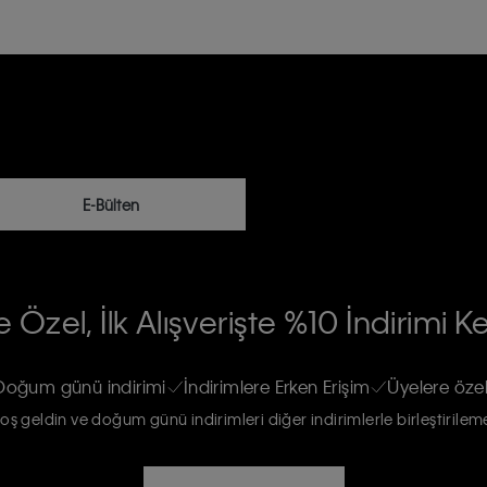
E-Bülten
RİLERİN İŞLENMESİ HAKKINDA AÇIK
 Özel, İlk Alışverişte %10 İndirimi K
na gönderileceğinin ve güncel ürün,
re haberdar edilip, kişisel verilerimin
Doğum günü indirimi
İndirimlere Erken Erişim
Üyelere özel
oş geldin ve doğum günü indirimleri diğer indirimlerle birleştirilem