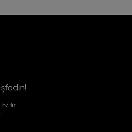
eşfedin!
 indirim
ez.