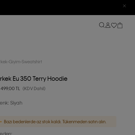
rkek
Giyim
Sweatshirt
rkek Eu 350 Terry Hoodie
.499,00
TL
(KDV Dahil)
enk:
Siyah
Bazı bedenlerde az stok kaldı. Tükenmeden satın alın.
eden: