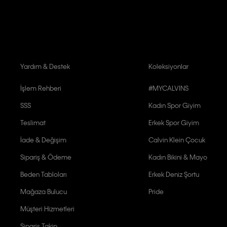
Calvin Klein tarafından kişisel verilerimin yurtdışına aktarılmasına açık 
Yardım & Destek
Koleksiyonlar
İşlem Rehberi
#MYCALVINS
SSS
Kadın Spor Giyim
Teslimat
Erkek Spor Giyim
İade & Değişim
Calvin Klein Çocuk
Sipariş & Ödeme
Kadın Bikini & Mayo
Beden Tabloları
Erkek Deniz Şortu
Mağaza Bulucu
Pride
Müşteri Hizmetleri
Sipariş Takip