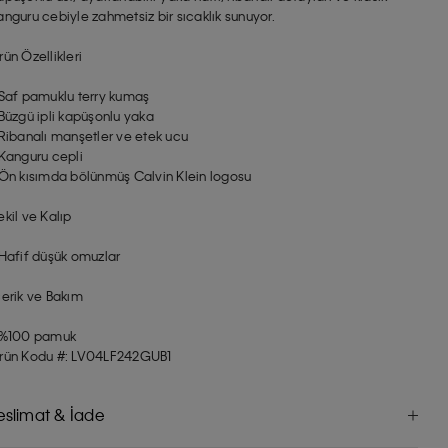
anguru cebiyle zahmetsiz bir sıcaklık sunuyor.
rün Özellikleri
 Saf pamuklu terry kumaş
 Büzgü ipli kapüşonlu yaka
 Ribanalı manşetler ve etek ucu
 Kanguru cepli
 Ön kısımda bölünmüş Calvin Klein logosu
ekil ve Kalıp
 Hafif düşük omuzlar
çerik ve Bakım
 %100 pamuk
rün Kodu #: LV04LF242GUB1
eslimat & İade