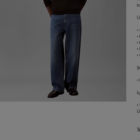
k
Ü
•
•
•
•
•
Ş
•
İ
•
Ü
T