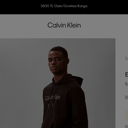
Ücretsiz İade
3500 TL Üzeri Ücretsiz Kargo
7500 TL Ve Üzeri Alışverişlerinizde 6 Taksit İmkanı
E
E
5
R
B