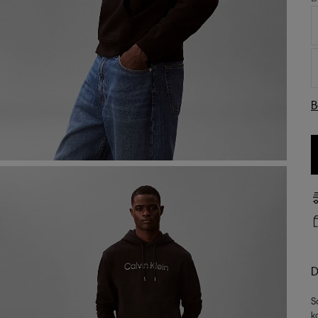
B
D
S
k