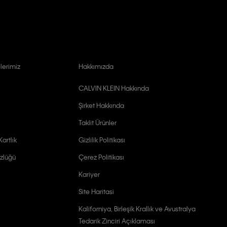
lerimiz
Hakkımızda
CALVIN KLEIN Hakkında
Şirket Hakkında
Taklit Ürünler
artlık
Gizlilik Politikası
zlüğü
Çerez Politikası
Kariyer
Site Haritasi
Kaliforniya, Birleşik Krallık ve Avustralya
Tedarik Zinciri Açıklaması