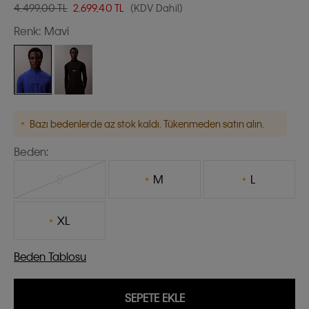
4.499,00 TL
2.699,40
TL
(KDV Dahil)
Renk:
Mavi
Bazı bedenlerde az stok kaldı. Tükenmeden satın alın.
Beden:
S
M
L
XL
Beden Tablosu
SEPETE EKLE