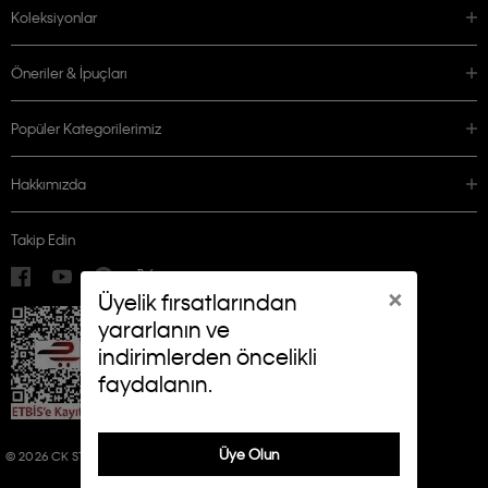
Koleksiyonlar
Öneriler & İpuçları
Popüler Kategorilerimiz
Hakkımızda
Takip Edin
×
Üyelik fırsatlarından
yararlanın ve
indirimlerden öncelikli
faydalanın.
Üye Olun
© 2026 CK STORES B.V. ALL RIGHTS RESERVED