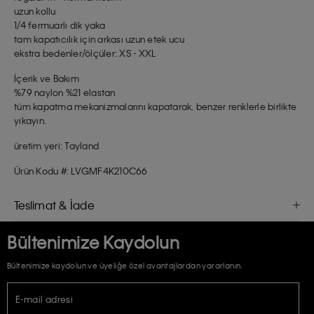
uzun kollu
1/4 fermuarlı dik yaka
tam kapatıcılık için arkası uzun etek ucu
ekstra bedenler/ölçüler: XS - XXL
İçerik ve Bakım
%79 naylon %21 elastan
tüm kapatma mekanizmalarını kapatarak, benzer renklerle birlikte
yıkayın.
üretim yeri: Tayland
Ürün Kodu #: LVGMF4K210C66
Teslimat & İade
Bültenimize Kaydolun
Bültenimize kaydolun ve üyeliğe özel avantajlardan yararlanın.
E-mail adresi