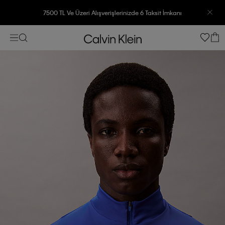
7500 TL Ve Üzeri Alışverişlerinizde 6 Taksit İmkanı