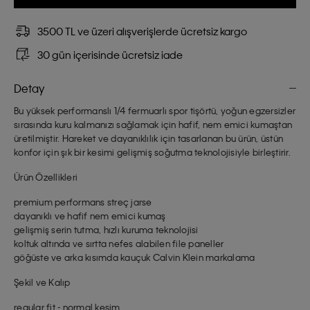
3500 TL ve üzeri alışverişlerde ücretsiz kargo
30 gün içerisinde ücretsiz iade
Detay
Bu yüksek performanslı 1/4 fermuarlı spor tişörtü, yoğun egzersizler
sırasında kuru kalmanızı sağlamak için hafif, nem emici kumaştan
üretilmiştir. Hareket ve dayanıklılık için tasarlanan bu ürün, üstün
konfor için şık bir kesimi gelişmiş soğutma teknolojisiyle birleştirir.
Ürün Özellikleri
premium performans streç jarse
dayanıklı ve hafif nem emici kumaş
gelişmiş serin tutma, hızlı kuruma teknolojisi
koltuk altında ve sırtta nefes alabilen file paneller
göğüste ve arka kısımda kauçuk Calvin Klein markalama
Şekil ve Kalıp
regular fit - normal kesim