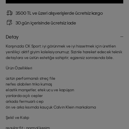
3500 TL ve üzeri alışverişlerde ücretsiz kargo
30 gün içerisinde ücretsiz iade
Detay
Karşınızda CK Sport; iyi görünmek ve iyi hissetmek için üretilen
yenilikçi aktif giyim koleksiyonumuz. Sizinle hareket edecek teknik
detaylara ve üstün estetiğe sahiptir; egzersiz sonrasında bile.
Ürün Özellikleri
üstün performanslı streç file
nefes alabilen triko kumaş
elastik manşetler, etek ucu ve kapüşon
yanlarda açılı cepler
arkada fermuarlı cep
ön ve arka kısımda kauçuk Calvin Klein markalama
Şekil ve Kalıp
regular fit - normal kesim