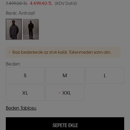
7.499,00 TL
4.499,40
TL
(KDV Dahil)
Renk:
Antrasit
Bazı bedenlerde az stok kaldı. Tükenmeden satın alın.
Beden:
S
M
L
XL
XXL
Beden Tablosu
SEPETE EKLE