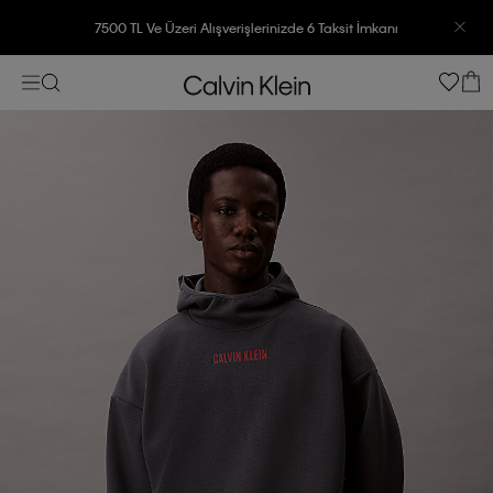
7500 TL Ve Üzeri Alışverişlerinizde 6 Taksit İmkanı