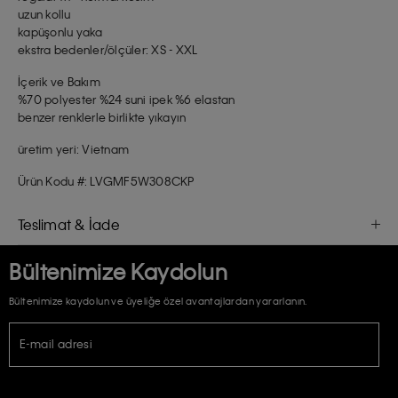
uzun kollu
kapüşonlu yaka
ekstra bedenler/ölçüler: XS - XXL
İçerik ve Bakım
%70 polyester %24 suni ipek %6 elastan
benzer renklerle birlikte yıkayın
üretim yeri: Vietnam
Ürün Kodu #: LVGMF5W308CKP
Teslimat & İade
Bültenimize Kaydolun
Bültenimize kaydolun ve üyeliğe özel avantajlardan yararlanın.
E-mail adresi