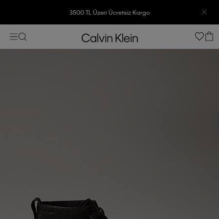
3500 TL Üzeri Ücretsiz Kargo
7500 TL Ve Üzeri Alışverişlerinizde 6 Taksit İmkanı