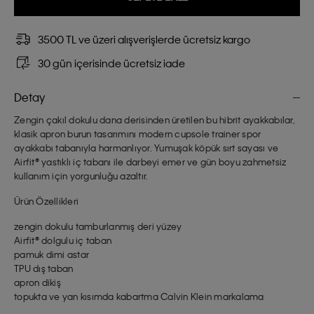
3500 TL ve üzeri alışverişlerde ücretsiz kargo
30 gün içerisinde ücretsiz iade
Detay
Zengin çakıl dokulu dana derisinden üretilen bu hibrit ayakkabılar,
klasik apron burun tasarımını modern cupsole trainer spor
ayakkabı tabanıyla harmanlıyor. Yumuşak köpük sırt sayası ve
Airfit® yastıklı iç tabanı ile darbeyi emer ve gün boyu zahmetsiz
kullanım için yorgunluğu azaltır.
Ürün Özellikleri
zengin dokulu tamburlanmış deri yüzey
Airfit® dolgulu iç taban
pamuk dimi astar
TPU dış taban
apron dikiş
topukta ve yan kısımda kabartma Calvin Klein markalama