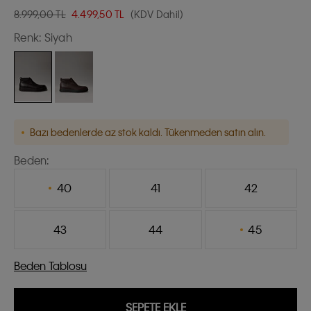
8.999,00 TL
4.499,50
TL
(KDV Dahil)
Renk:
Siyah
Bazı bedenlerde az stok kaldı. Tükenmeden satın alın.
Beden:
40
41
42
43
44
45
Beden Tablosu
SEPETE EKLE