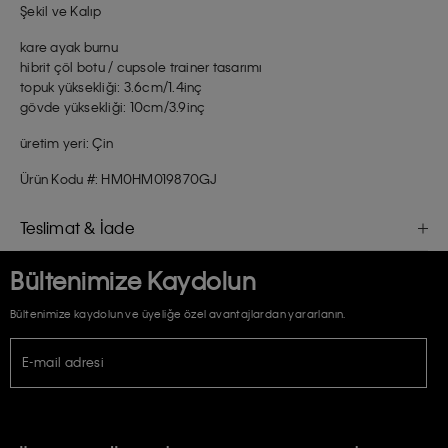
Şekil ve Kalıp
kare ayak burnu
hibrit çöl botu / cupsole trainer tasarımı
topuk yüksekliği: 3.6cm/1.4inç
gövde yüksekliği: 10cm/3.9inç
üretim yeri: Çin
Ürün Kodu #: HM0HM019870GJ
Teslimat & İade
Bültenimize Kaydolun
Bültenimize kaydolun ve üyeliğe özel avantajlardan yararlanın.
E-mail adresi
TİCARİ ELEKTRONİK İLETİ GÖNDERİLMESİ HUSUSUNDA KİŞİSEL VERİLERİN
İŞLENMESİ HAKKINDA AÇIK RIZA VE ONAY METNİ