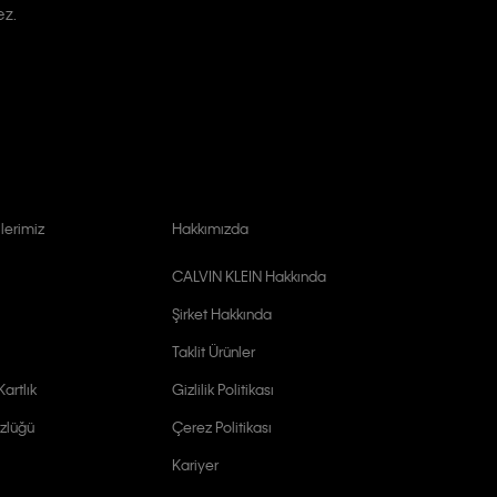
ez.
lerimiz
Hakkımızda
CALVIN KLEIN Hakkında
Şirket Hakkında
Taklit Ürünler
artlık
Gizlilik Politikası
zlüğü
Çerez Politikası
Kariyer