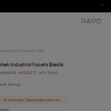
rkek
Çanta & Aksesuar
Takı
rkek Industrial Facets Bileklik
.690,00 TL
6.021,00
TL
(KDV Dahil)
enk:
Kırmızı
Az stok kaldı. Tükenmeden satın alın.
eden: