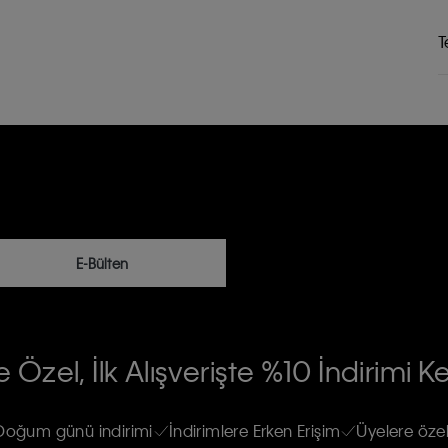
T
E-Bülten
RİLERİN İŞLENMESİ HAKKINDA AÇIK
 Özel, İlk Alışverişte %10 İndirimi K
na gönderileceğinin ve güncel ürün,
re haberdar edilip, kişisel verilerimin
Doğum günü indirimi
İndirimlere Erken Erişim
Üyelere özel