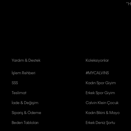
*H
Kişiye özel ticari elektronik iletilerini almak için
Açık Onay
veriyorum.
Aydınlatma Metni’ni
okuduğumu kabul ediyorum.
Calvin Klein tarafından kişisel verilerimin yurtdışına aktarılmasına açık 
Yardım & Destek
Koleksiyonlar
İşlem Rehberi
#MYCALVINS
SSS
Kadın Spor Giyim
Teslimat
Erkek Spor Giyim
İade & Değişim
Calvin Klein Çocuk
Sipariş & Ödeme
Kadın Bikini & Mayo
Beden Tabloları
Erkek Deniz Şortu