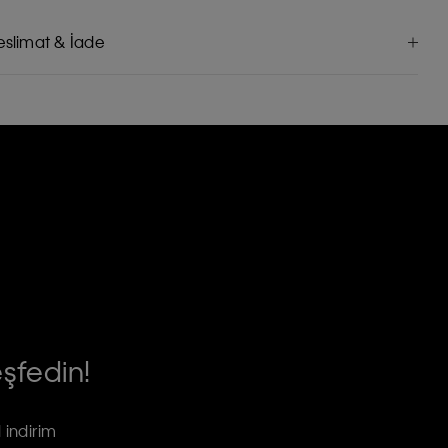
eslimat & İade
eşfedin!
 indirim