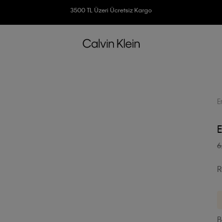
Ücretsiz İade
3500 TL Üzeri Ücretsiz Kargo
7500 TL Ve Üzeri Alışverişlerinizde 6 Taksit İmkanı
E
E
6
R
B