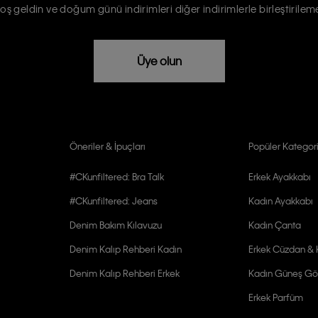
oş geldin ve doğum günü indirimleri diğer indirimlerle birleştirilem
rızam vardır
Üye olun
Öneriler & İpuçları
Popüler Kategori
#CKunfiltered: Bra Talk
Erkek Ayakkabı
#CKunfiltered: Jeans
Kadın Ayakkabı
Denim Bakım Kılavuzu
Kadın Çanta
Denim Kalıp Rehberi Kadın
Erkek Cüzdan & K
Denim Kalıp Rehberi Erkek
Kadın Güneş Gö
Erkek Parfüm