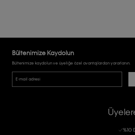
Bültenimize Kaydolun
Bültenimize kaydolun ve üyeliğe özel avantajlardan yararlanın.
E-mail adresi
TİCARİ ELEKTRONİK İLETİ GÖNDERİLMESİ HUSUSUNDA KİŞİSEL VE
RIZA VE ONAY METNİ
Üyelere
Calvin Klein e-bültenine abone olarak, kişisel verilerimin Calvin Klein tarafı
kampanyalarla alakalı her türlü iletişim yoluyla; E-mail ve SMS dahil olmak üze
%10 
Erkek
Kadın
Çocuk
işleneceğini anlıyor ve kabul ediyorum.