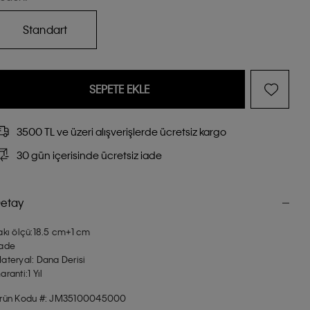
Standart
SEPETE EKLE
3500 TL ve üzeri alışverişlerde ücretsiz kargo
30 gün içerisinde ücretsiz iade
etay
akı ölçü:18.5 cm+1 cm
ade
ateryal: Dana Derisi
aranti:1 Yıl
rün Kodu #: JM35100045000