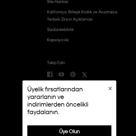
Site Haritasi
Kaliforniya, Birleşik Krallık ve Avustralya
Tedarik Zinciri Açıklaması
Sürdürülebilirlik
Kapsayıcılık
Takip Edin
×
Üyelik fırsatlarından
yararlanın ve
indirimlerden öncelikli
faydalanın.
Üye Olun