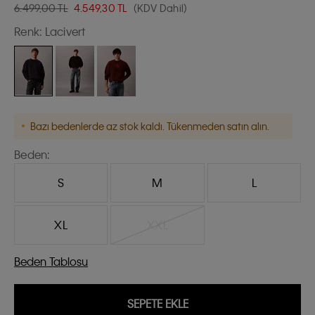
6.499,00 TL
4.549,30
TL
(KDV Dahil)
Renk:
Lacivert
Bazı bedenlerde az stok kaldı. Tükenmeden satın alın.
Beden:
S
M
L
XL
XXL
Beden Tablosu
SEPETE EKLE