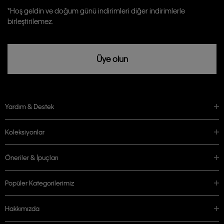
Calvin Klein tarafından kişisel verilerimin yurtdışına aktarılmasına açık
*Hoş geldin ve doğum günü indirimleri diğer indirimlerle
rızam vardır
birleştirilemez.
Üye olun
Yardım & Destek
Koleksiyonlar
Öneriler & İpuçları
Popüler Kategorilerimiz
Hakkımızda