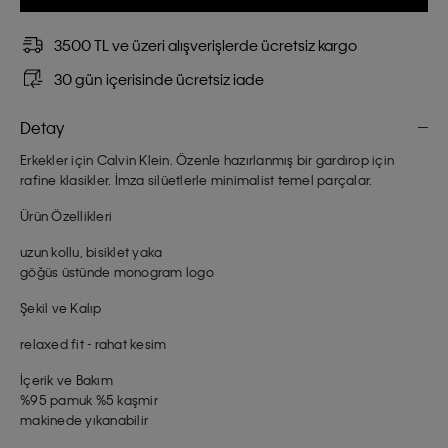
3500 TL ve üzeri alışverişlerde ücretsiz kargo
30 gün içerisinde ücretsiz iade
Detay
Erkekler için Calvin Klein. Özenle hazırlanmış bir gardırop için
rafine klasikler. İmza silüetlerle minimalist temel parçalar.
Ürün Özellikleri
uzun kollu, bisiklet yaka
göğüs üstünde monogram logo
Şekil ve Kalıp
relaxed fit - rahat kesim
İçerik ve Bakım
%95 pamuk %5 kaşmir
makinede yıkanabilir