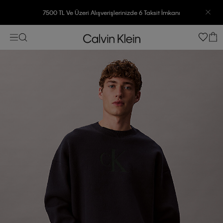
7500 TL Ve Üzeri Alışverişlerinizde 6 Taksit İmkanı