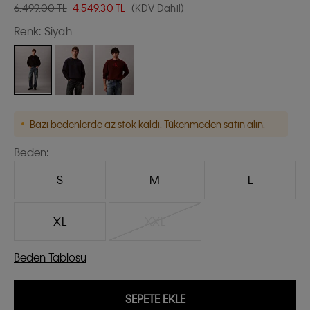
6.499,00 TL
4.549,30
TL
(KDV Dahil)
Renk:
Siyah
Bazı bedenlerde az stok kaldı. Tükenmeden satın alın.
Beden:
S
M
L
XL
XXL
Beden Tablosu
SEPETE EKLE