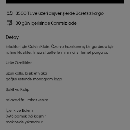
3500 TL ve üzeri alışverişlerde ücretsiz kargo
30 gün içerisinde ücretsiz iade
Detay
Erkekler için Calvin Klein. Özenle hazırlanmış bir gardırop için
rafine klasikler. İmza silüetlerle minimalist temel parçalar.
Ürün Özellikleri
uzun kollu, bisiklet yaka
göğüs üstünde monogram logo
Şekil ve Kalıp
relaxed fit - rahat kesim
İçerik ve Bakım
%95 pamuk %5 kaşmir
makinede yıkanabilir