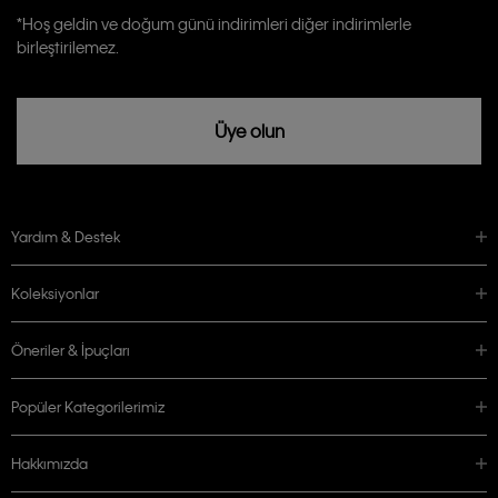
Calvin Klein tarafından kişisel verilerimin yurtdışına aktarılmasına açık
*Hoş geldin ve doğum günü indirimleri diğer indirimlerle
rızam vardır
birleştirilemez.
Üye olun
Yardım & Destek
Koleksiyonlar
Öneriler & İpuçları
Popüler Kategorilerimiz
Hakkımızda