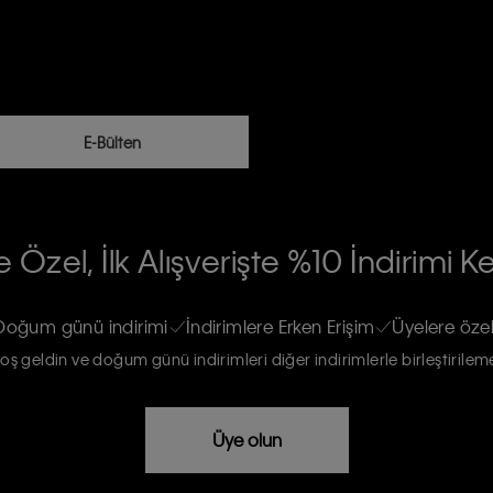
E-Bülten
RİLERİN İŞLENMESİ HAKKINDA AÇIK
 Özel, İlk Alışverişte %10 İndirimi K
na gönderileceğinin ve güncel ürün,
re haberdar edilip, kişisel verilerimin
Doğum günü indirimi
İndirimlere Erken Erişim
Üyelere özel
oş geldin ve doğum günü indirimleri diğer indirimlerle birleştirilem
rızam vardır
Üye olun