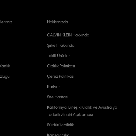
lerimiz
Hakkımızda
CALVIN KLEIN Hakkında
Şirket Hakkında
Taklit Ürünler
artlık
Gizlilik Politikası
zlüğü
Çerez Politikası
Kariyer
Site Haritasi
Kaliforniya, Birleşik Krallık ve Avustralya
Tedarik Zinciri Açıklaması
Sürdürülebilirlik
Kapsayıcılık