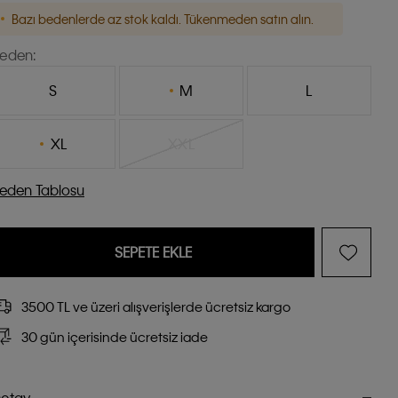
Bazı bedenlerde az stok kaldı. Tükenmeden satın alın.
eden:
S
M
L
XL
XXL
eden Tablosu
SEPETE EKLE
3500 TL ve üzeri alışverişlerde ücretsiz kargo
30 gün içerisinde ücretsiz iade
etay