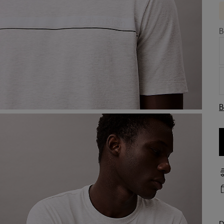
B
B
D