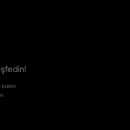
eşfedin!
 indirim
ez.