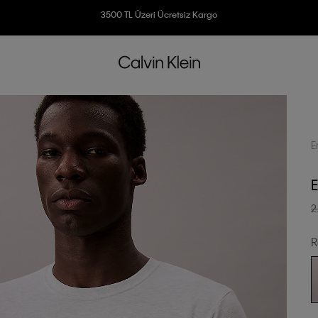
3500 TL Üzeri Ücretsiz Kargo
7500 TL Ve Üzeri Alışverişlerinizde 6 Taksit İmkanı
E
E
2
R