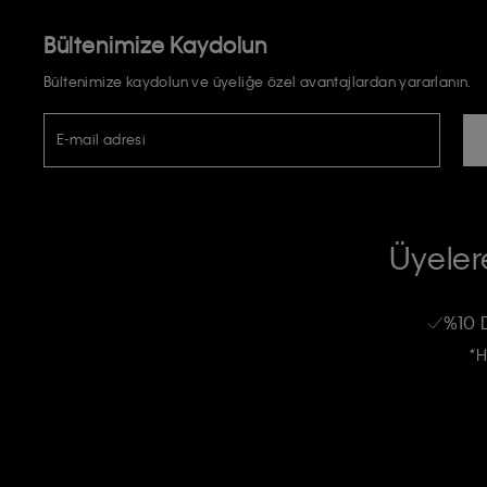
Bültenimize Kaydolun
Bültenimize kaydolun ve üyeliğe özel avantajlardan yararlanın.
E-mail adresi
TİCARİ ELEKTRONİK İLETİ GÖNDERİLMESİ HUSUSUNDA KİŞİSEL VE
RIZA VE ONAY METNİ
Üyelere
Calvin Klein e-bültenine abone olarak, kişisel verilerimin Calvin Klein tarafı
kampanyalarla alakalı her türlü iletişim yoluyla; E-mail ve SMS dahil olmak üze
%10 
Erkek
Kadın
Çocuk
işleneceğini anlıyor ve kabul ediyorum.
*H
Kişiye özel ticari elektronik iletilerini almak için
Açık Onay
veriyorum.
Aydınlatma Metni’ni
okuduğumu kabul ediyorum.
Calvin Klein tarafından kişisel verilerimin yurtdışına aktarılmasına açık 