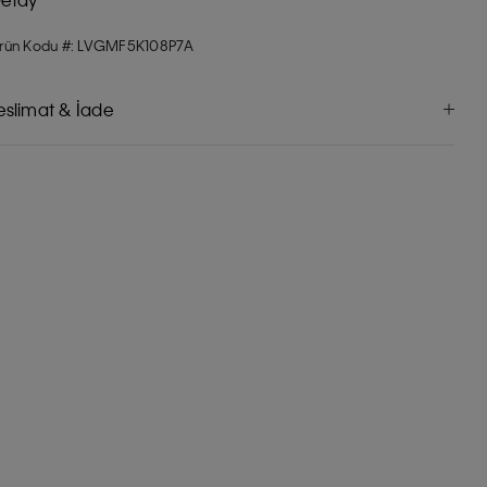
rün Kodu #: LVGMF5K108P7A
eslimat & İade