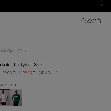
rkek
Giyim
T-Shirt
rkek Lifestyle T-Shirt
.499,00 TL
1.499,40
TL
(KDV Dahil)
enk:
Ekru