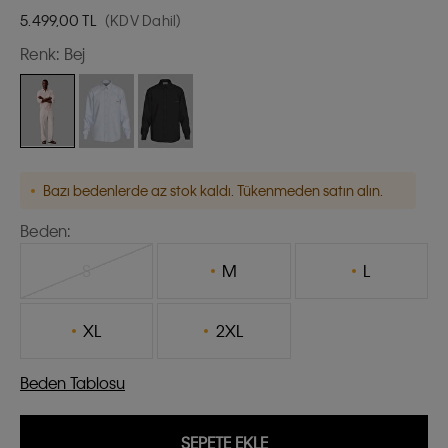
5.499,00
TL
(KDV Dahil)
Renk:
Bej
Bazı bedenlerde az stok kaldı. Tükenmeden satın alın.
Beden:
S
M
L
XL
2XL
Beden Tablosu
SEPETE EKLE