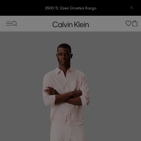
3500 TL Üzeri Ücretsiz Kargo
7500 TL Ve Üzeri Alışverişlerinizde 6 Taksit İmkanı