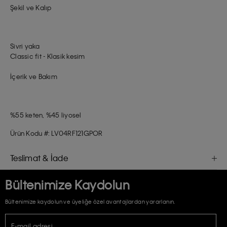
Şekil ve Kalıp
Sivri yaka
Classic fit - Klasik kesim
İçerik ve Bakım
%55 keten, %45 liyosel
Ürün Kodu #: LV04RF121GPOR
Teslimat & İade
Bültenimize Kaydolun
Bültenimize kaydolun ve üyeliğe özel avantajlardan yararlanın.
E-mail adresi