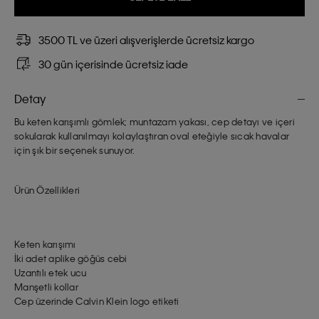
3500 TL ve üzeri alışverişlerde ücretsiz kargo
30 gün içerisinde ücretsiz iade
Detay
Bu keten karışımlı gömlek; muntazam yakası, cep detayı ve içeri
sokularak kullanılmayı kolaylaştıran oval eteğiyle sıcak havalar
için şık bir seçenek sunuyor.
Ürün Özellikleri
Keten karışımı
İki adet aplike göğüs cebi
Uzantılı etek ucu
Manşetli kollar
Cep üzerinde Calvin Klein logo etiketi