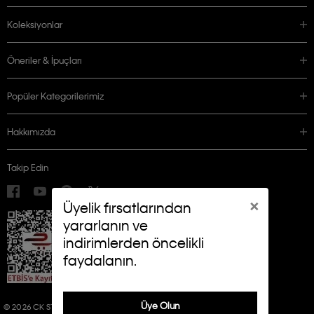
Koleksiyonlar
Öneriler & İpuçları
Popüler Kategorilerimiz
Hakkımızda
Takip Edin
×
Üyelik fırsatlarından
yararlanın ve
indirimlerden öncelikli
faydalanın.
Üye Olun
© 2026 CK STORES B.V. ALL RIGHTS RESERVED