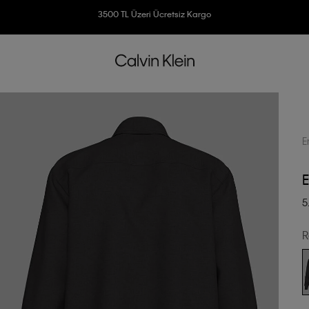
Ücretsiz İade
3500 TL Üzeri Ücretsiz Kargo
7500 TL Ve Üzeri Alışverişlerinizde 6 Taksit İmkanı
E
E
5
R