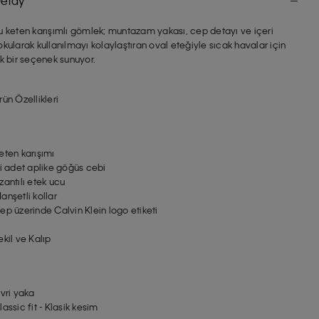
etay
u keten karışımlı gömlek; muntazam yakası, cep detayı ve içeri
okularak kullanılmayı kolaylaştıran oval eteğiyle sıcak havalar için
ık bir seçenek sunuyor.
rün Özellikleri
eten karışımı
ki adet aplike göğüs cebi
zantılı etek ucu
anşetli kollar
ep üzerinde Calvin Klein logo etiketi
ekil ve Kalıp
ivri yaka
lassic fit - Klasik kesim