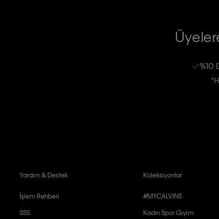
TİCARİ ELEKTRONİK İLETİ GÖNDERİLMESİ HUSUSUNDA KİŞİSEL VE
RIZA VE ONAY METNİ
Üyelere
Calvin Klein e-bültenine abone olarak, kişisel verilerimin Calvin Klein tarafı
kampanyalarla alakalı her türlü iletişim yoluyla; E-mail ve SMS dahil olmak üze
%10 
Erkek
Kadın
Çocuk
işleneceğini anlıyor ve kabul ediyorum.
*H
Kişiye özel ticari elektronik iletilerini almak için
Açık Onay
veriyorum.
Aydınlatma Metni’ni
okuduğumu kabul ediyorum.
Calvin Klein tarafından kişisel verilerimin yurtdışına aktarılmasına açık 
Yardım & Destek
Koleksiyonlar
İşlem Rehberi
#MYCALVINS
SSS
Kadın Spor Giyim