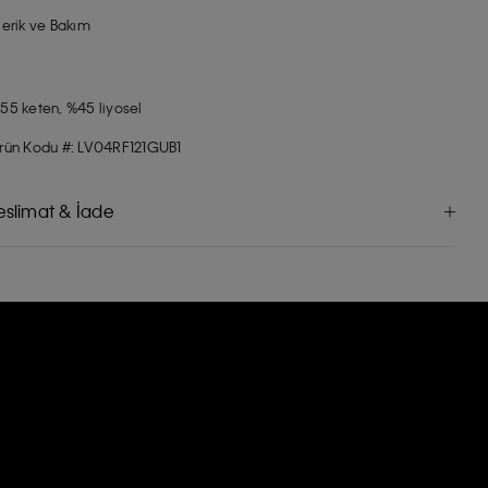
çerik ve Bakım
55 keten, %45 liyosel
rün Kodu #: LV04RF121GUB1
eslimat & İade