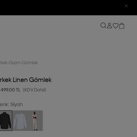
rkek
Giyim
Gömlek
rkek Linen Gömlek
.499,00
TL
(KDV Dahil)
enk:
Siyah