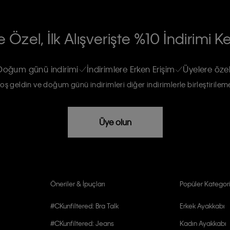
RİLERİN İŞLENMESİ HAKKINDA AÇIK
 Özel, İlk Alışverişte %10 İndirimi K
na gönderileceğinin ve güncel ürün,
re haberdar edilip, kişisel verilerimin
Doğum günü indirimi
İndirimlere Erken Erişim
Üyelere özel
oş geldin ve doğum günü indirimleri diğer indirimlerle birleştirilem
rızam vardır
Üye olun
Öneriler & İpuçları
Popüler Kategori
#CKunfiltered: Bra Talk
Erkek Ayakkabı
#CKunfiltered: Jeans
Kadın Ayakkabı