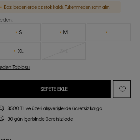
Bazı bedenlerde az stok kaldı. Tükenmeden satın alın.
eden:
S
M
L
XL
2XL
eden Tablosu
SEPETE EKLE
3500 TL ve üzeri alışverişlerde ücretsiz kargo
30 gün içerisinde ücretsiz iade