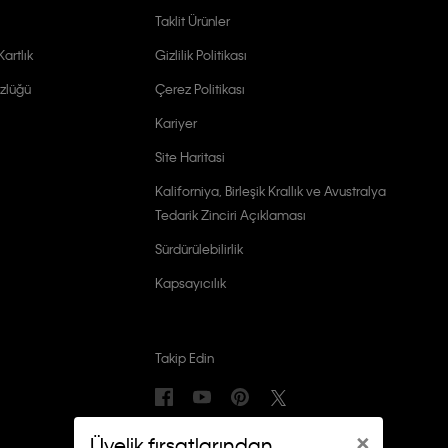
Taklit Ürünler
artlık
Gizlilik Politikası
zlüğü
Çerez Politikası
Kariyer
Site Haritasi
Kaliforniya, Birleşik Krallık ve Avustralya
Tedarik Zinciri Açıklaması
Sürdürülebilirlik
Kapsayıcılık
Takip Edin
×
Üyelik fırsatlarından