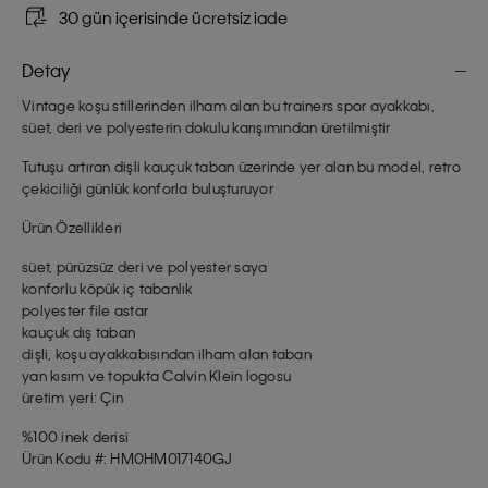
30 gün içerisinde ücretsiz iade
Detay
Vintage koşu stillerinden ilham alan bu trainers spor ayakkabı,
süet, deri ve polyesterin dokulu karışımından üretilmiştir
Tutuşu artıran dişli kauçuk taban üzerinde yer alan bu model, retro
çekiciliği günlük konforla buluşturuyor
Ürün Özellikleri
süet, pürüzsüz deri ve polyester saya
konforlu köpük iç tabanlık
polyester file astar
kauçuk dış taban
dişli, koşu ayakkabısından ilham alan taban
yan kısım ve topukta Calvin Klein logosu
üretim yeri: Çin
%100 inek derisi
Ürün Kodu #: HM0HM017140GJ