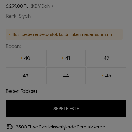
6.299,00
TL
(KDV Dahil)
Renk:
Siyah
Bazı bedenlerde az stok kaldı. Tükenmeden satın alın.
Beden:
40
41
42
43
44
45
Beden Tablosu
SEPETE EKLE
3500 TL ve üzeri alışverişlerde ücretsiz kargo