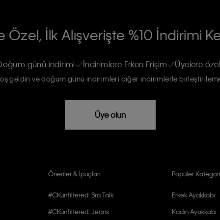
RİLERİN İŞLENMESİ HAKKINDA AÇIK
 Özel, İlk Alışverişte %10 İndirimi K
na gönderileceğinin ve güncel ürün,
re haberdar edilip, kişisel verilerimin
Doğum günü indirimi
İndirimlere Erken Erişim
Üyelere özel
oş geldin ve doğum günü indirimleri diğer indirimlerle birleştirilem
rızam vardır
Üye olun
Öneriler & İpuçları
Popüler Kategori
#CKunfiltered: Bra Talk
Erkek Ayakkabı
#CKunfiltered: Jeans
Kadın Ayakkabı