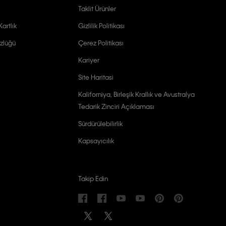
Taklit Ürünler
artlık
Gizlilik Politikası
zlüğü
Çerez Politikası
Kariyer
Site Haritasi
Kaliforniya, Birleşik Krallık ve Avustralya
Tedarik Zinciri Açıklaması
Sürdürülebilirlik
Kapsayıcılık
Takip Edin