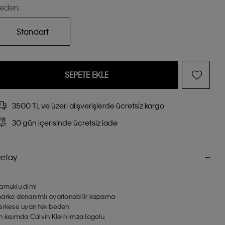
eden:
Standart
SEPETE EKLE
3500 TL ve üzeri alışverişlerde ücretsiz kargo
30 gün içerisinde ücretsiz iade
etay
amuklu dimi
arka donanımlı ayarlanabilir kapama
erkese uyan tek beden
n kısımda Calvin Klein imza logolu