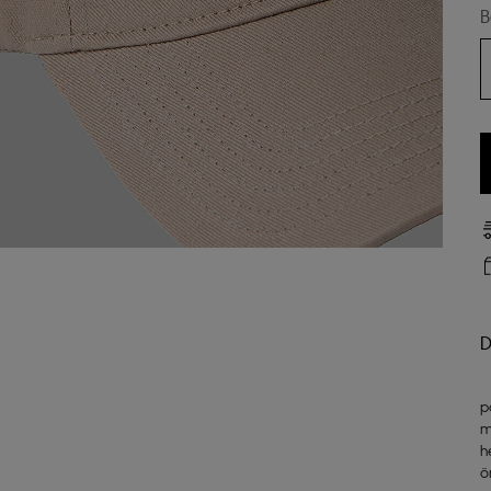
B
D
p
m
h
ö