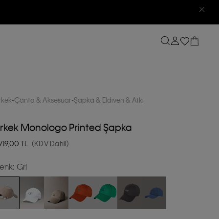
rkek
Çanta & Aksesuar
Şapka & Eldiven & Atkı
rkek Monologo Printed Şapka
.719,00
TL
(KDV Dahil)
enk:
Gri