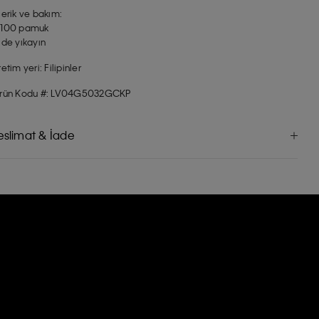
çerik ve bakım:
100 pamuk
lde yıkayın
retim yeri: Filipinler
rün Kodu #: LV04G5032GCKP
eslimat & İade