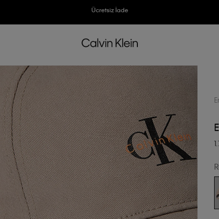
Ücretsiz İade
Ücretsiz İade
3500 TL Üzeri Ücretsiz Kargo
3500 TL Üzeri Ücretsiz Kargo
7500 TL Ve Üzeri Alışverişlerinizde 6 Taksit İmkanı
7500 TL Ve Üzeri Alışverişlerinizde 6 Taksit İmkanı
E
E
1
R