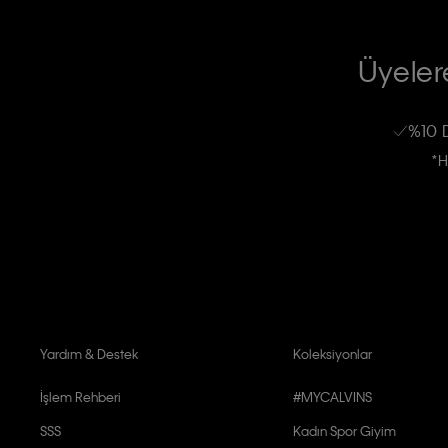
TİCARİ ELEKTRONİK İLETİ GÖNDERİLMESİ HUSUSUNDA KİŞİSEL VE
RIZA VE ONAY METNİ
Üyelere
Calvin Klein e-bültenine abone olarak, kişisel verilerimin Calvin Klein tarafı
kampanyalarla alakalı her türlü iletişim yoluyla; E-mail ve SMS dahil olmak üze
%10 
Erkek
Kadın
Çocuk
işleneceğini anlıyor ve kabul ediyorum.
*H
Kişiye özel ticari elektronik iletilerini almak için
Açık Onay
veriyorum.
Aydınlatma Metni’ni
okuduğumu kabul ediyorum.
Calvin Klein tarafından kişisel verilerimin yurtdışına aktarılmasına açık 
Yardım & Destek
Koleksiyonlar
İşlem Rehberi
#MYCALVINS
SSS
Kadın Spor Giyim