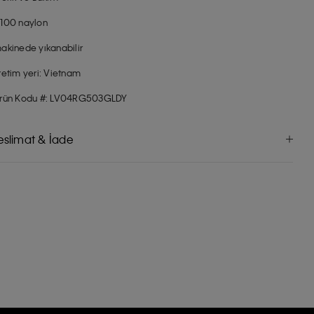
100 naylon
akinede yıkanabilir
retim yeri: Vietnam
rün Kodu #: LV04RG503GLDY
eslimat & İade