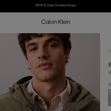
3500 TL Üzeri Ücretsiz Kargo
7500 TL Ve Üzeri Alışverişlerinizde 6 Taksit İmkanı
E
E
9
R