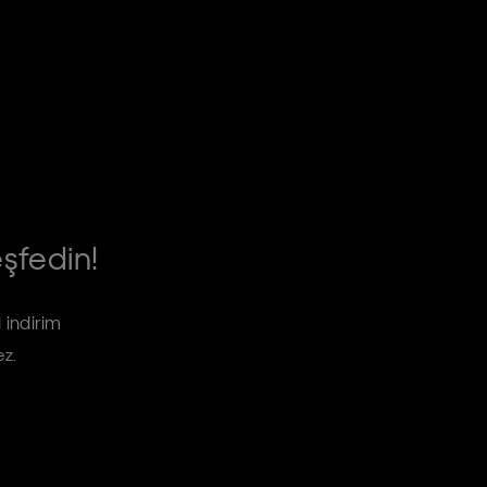
eşfedin!
 indirim
ez.