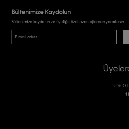
Bültenimize Kaydolun
Bültenimize kaydolun ve üyeliğe özel avantajlardan yararlanın.
E-mail adresi
TİCARİ ELEKTRONİK İLETİ GÖNDERİLMESİ HUSUSUNDA KİŞİSEL VE
RIZA VE ONAY METNİ
Üyelere
Calvin Klein e-bültenine abone olarak, kişisel verilerimin Calvin Klein tarafı
kampanyalarla alakalı her türlü iletişim yoluyla; E-mail ve SMS dahil olmak üze
%10 
Erkek
Kadın
Çocuk
işleneceğini anlıyor ve kabul ediyorum.
*H
Kişiye özel ticari elektronik iletilerini almak için
Açık Onay
veriyorum.
Aydınlatma Metni’ni
okuduğumu kabul ediyorum.
Calvin Klein tarafından kişisel verilerimin yurtdışına aktarılmasına açık 