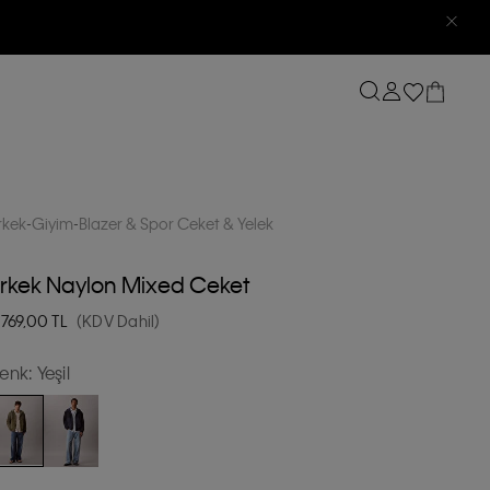
rkek
Giyim
Blazer & Spor Ceket & Yelek
rkek Naylon Mixed Ceket
.769,00
TL
(KDV Dahil)
enk:
Yeşil