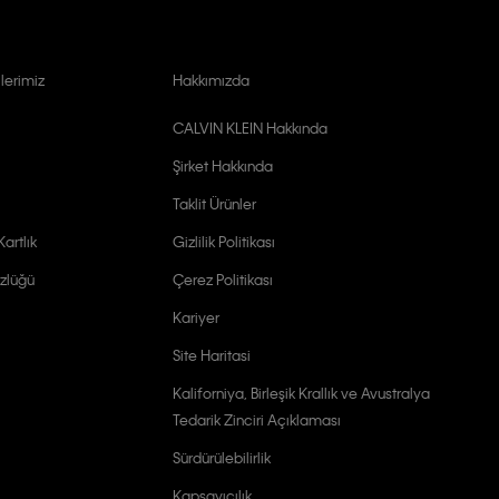
lerimiz
Hakkımızda
CALVIN KLEIN Hakkında
Şirket Hakkında
Taklit Ürünler
artlık
Gizlilik Politikası
zlüğü
Çerez Politikası
Kariyer
Site Haritasi
Kaliforniya, Birleşik Krallık ve Avustralya
Tedarik Zinciri Açıklaması
Sürdürülebilirlik
Kapsayıcılık