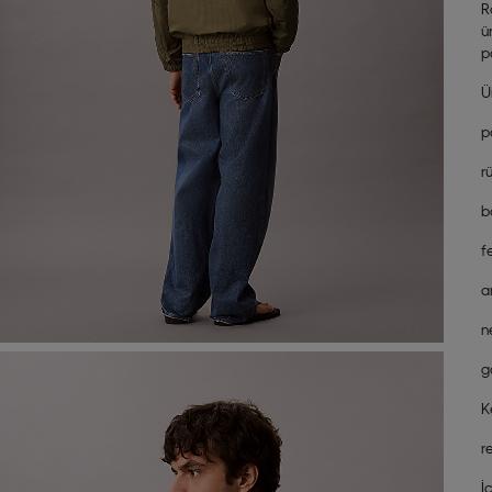
R
ü
p
Ü
p
r
b
f
a
n
g
K
r
İ