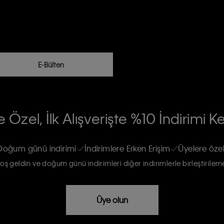
E-Bülten
RİLERİN İŞLENMESİ HAKKINDA AÇIK
 Özel, İlk Alışverişte %10 İndirimi K
na gönderileceğinin ve güncel ürün,
re haberdar edilip, kişisel verilerimin
Doğum günü indirimi
İndirimlere Erken Erişim
Üyelere özel
oş geldin ve doğum günü indirimleri diğer indirimlerle birleştirilem
rızam vardır
Üye olun