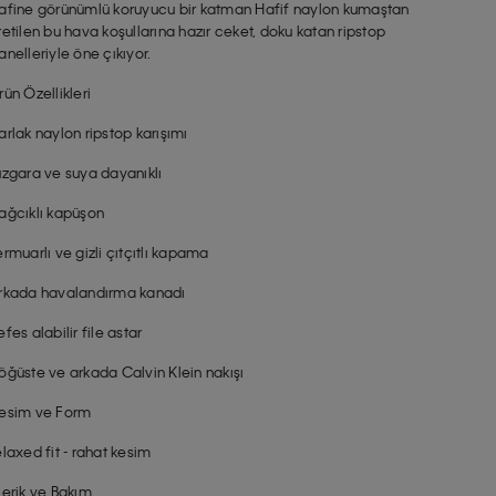
afine görünümlü koruyucu bir katman Hafif naylon kumaştan
retilen bu hava koşullarına hazır ceket, doku katan ripstop
anelleriyle öne çıkıyor.
rün Özellikleri
arlak naylon ripstop karışımı
üzgara ve suya dayanıklı
ağcıklı kapüşon
ermuarlı ve gizli çıtçıtlı kapama
rkada havalandırma kanadı
efes alabilir file astar
öğüste ve arkada Calvin Klein nakışı
esim ve Form
elaxed fit - rahat kesim
çerik ve Bakım