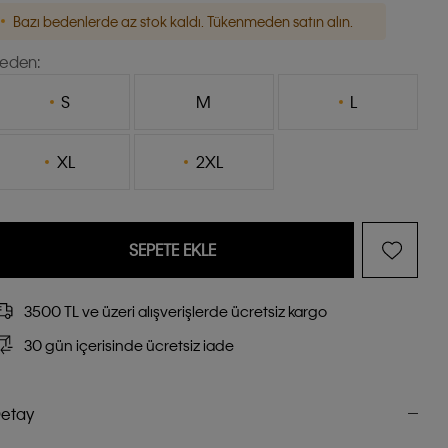
Bazı bedenlerde az stok kaldı. Tükenmeden satın alın.
eden:
S
M
L
XL
2XL
SEPETE EKLE
3500 TL ve üzeri alışverişlerde ücretsiz kargo
30 gün içerisinde ücretsiz iade
etay