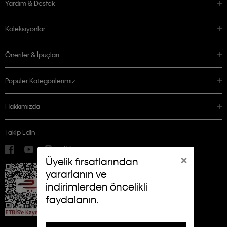
Yardım & Destek
Koleksiyonlar
Öneriler & İpuçları
Popüler Kategorilerimiz
Hakkımızda
Takip Edin
×
Üyelik fırsatlarından
yararlanın ve
indirimlerden öncelikli
faydalanın.