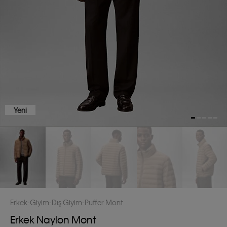
Yeni
Erkek
Giyim
Dış Giyim
Puffer Mont
Erkek Naylon Mont