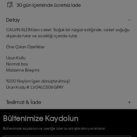
30 gün içerisinde ücretsiz iade
Detay
CALVIN KLEIN’den ceket. Soğuk bir rüzgar estiğinde, ceket soğuğu
dışarıda tutar ve sıcaklığı içeride tutar.
Öne Çıkan Özellikler
Uzun Kollu
Normal boy
Malzeme Bileşimi
%100 Naylon (geri dönüştürülmüş)
Ürün Kodu #: LV04LC506GPAY
Teslimat & İade
Bültenimize Kaydolun
Bültenimize kaydolun ve üyeliğe özel avantajlardan yararlanın.