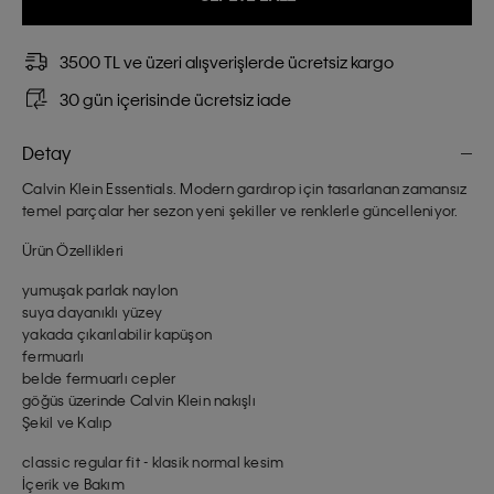
3500 TL ve üzeri alışverişlerde ücretsiz kargo
30 gün içerisinde ücretsiz iade
Detay
Calvin Klein Essentials. Modern gardırop için tasarlanan zamansız
temel parçalar her sezon yeni şekiller ve renklerle güncelleniyor.
Ürün Özellikleri
yumuşak parlak naylon
suya dayanıklı yüzey
yakada çıkarılabilir kapüşon
fermuarlı
belde fermuarlı cepler
göğüs üzerinde Calvin Klein nakışlı
Şekil ve Kalıp
classic regular fit - klasik normal kesim
İçerik ve Bakım