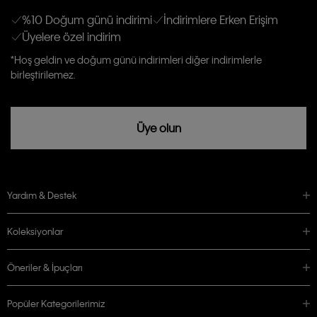
anlıyor ve kabul ediyorum.
Kişiye özel ticari elektronik iletilerini almak için
Açık Onay
veriyorum.
%10 Doğum günü indirimi
İndirimlere Erken Erişim
Üyelere özel indirim
Aydınlatma Metni’ni
okuduğumu kabul ediyorum.
Calvin Klein tarafından kişisel verilerimin yurtdışına aktarılmasına açık
*Hoş geldin ve doğum günü indirimleri diğer indirimlerle
rızam vardır
birleştirilemez.
Üye olun
Yardım & Destek
Koleksiyonlar
Öneriler & İpuçları
Popüler Kategorilerimiz