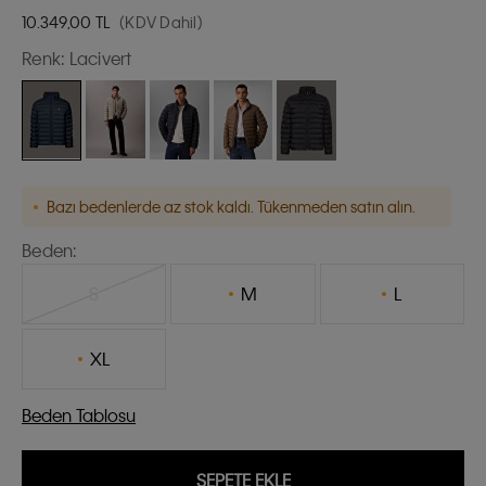
10.349,00
TL
(KDV Dahil)
Renk:
Lacivert
Bazı bedenlerde az stok kaldı. Tükenmeden satın alın.
Beden:
S
M
L
XL
Beden Tablosu
SEPETE EKLE