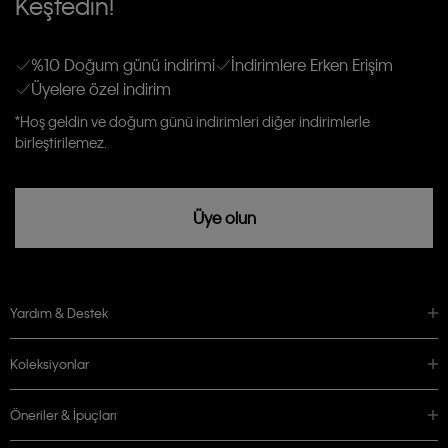
Keşfedin!
gönderileceğinin ve güncel ürün, kampanyalarla alakalı her türlü iletişim yoluyla;
Erkek
Kadın
Çocuk
E-mail ve SMS dahil olmak üzere haberdar edilip, kişisel verilerimin işleneceğini
anlıyor ve kabul ediyorum.
Kişiye özel ticari elektronik iletilerini almak için
Açık Onay
veriyorum.
%10 Doğum günü indirimi
İndirimlere Erken Erişim
Üyelere özel indirim
Aydınlatma Metni’ni
okuduğumu kabul ediyorum.
Calvin Klein tarafından kişisel verilerimin yurtdışına aktarılmasına açık
*Hoş geldin ve doğum günü indirimleri diğer indirimlerle
rızam vardır
birleştirilemez.
Üye olun
Yardım & Destek
Koleksiyonlar
Öneriler & İpuçları