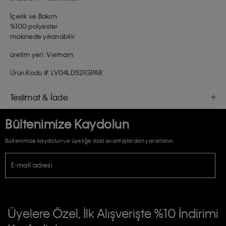
İçerik ve Bakım
%100 polyester
makinede yıkanabilir
üretim yeri: Vietnam
Ürün Kodu #: LV04LD521GPAR
Teslimat & İade
Bültenimize Kaydolun
Bültenimize kaydolun ve üyeliğe özel avantajlardan yararlanın.
E-mail adresi
TİCARİ ELEKTRONİK İLETİ GÖNDERİLMESİ HUSUSUNDA KİŞİSEL VERİLERİN
İŞLENMESİ HAKKINDA AÇIK RIZA VE ONAY METNİ
Üyelere Özel, İlk Alışverişte %10 İndirimi
E-Bülten
Calvin Klein e-bültenine abone olarak, kişisel verilerimin Calvin Klein tarafına