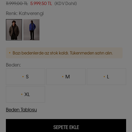
11.999,00 TL
5.999,50
TL
(KDV Dahil)
Renk:
Kahverengi
Bazı bedenlerde az stok kaldı. Tükenmeden satın alın.
Beden:
S
M
L
XL
Beden Tablosu
SEPETE EKLE