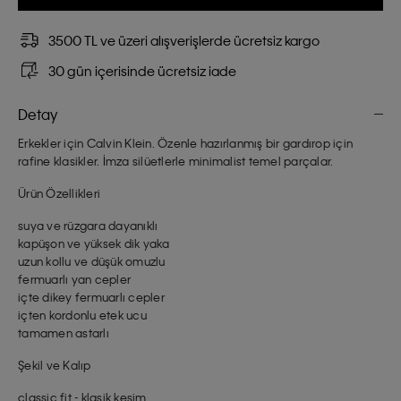
3500 TL ve üzeri alışverişlerde ücretsiz kargo
30 gün içerisinde ücretsiz iade
Detay
Erkekler için Calvin Klein. Özenle hazırlanmış bir gardırop için
rafine klasikler. İmza silüetlerle minimalist temel parçalar.
Ürün Özellikleri
suya ve rüzgara dayanıklı
kapüşon ve yüksek dik yaka
uzun kollu ve düşük omuzlu
fermuarlı yan cepler
içte dikey fermuarlı cepler
içten kordonlu etek ucu
tamamen astarlı
Şekil ve Kalıp
classic fit - klasik kesim