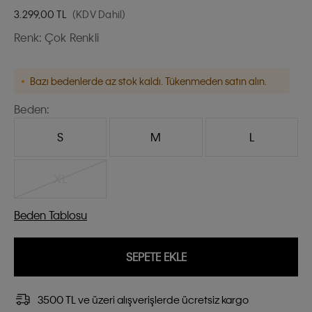
3.299,00
TL
(KDV Dahil)
Renk:
Çok Renkli
Bazı bedenlerde az stok kaldı. Tükenmeden satın alın.
Beden:
S
M
L
XL
Beden Tablosu
SEPETE EKLE
3500 TL ve üzeri alışverişlerde ücretsiz kargo