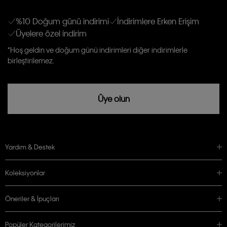
E-mail ve SMS dahil olmak üzere haberdar edilip, kişisel verilerimin işleneceğini
anlıyor ve kabul ediyorum.
Kişiye özel ticari elektronik iletilerini almak için
Açık Onay
veriyorum.
%10 Doğum günü indirimi
İndirimlere Erken Erişim
Üyelere özel indirim
Aydınlatma Metni’ni
okuduğumu kabul ediyorum.
Calvin Klein tarafından kişisel verilerimin yurtdışına aktarılmasına açık
*Hoş geldin ve doğum günü indirimleri diğer indirimlerle
rızam vardır
birleştirilemez.
Üye olun
Yardım & Destek
Koleksiyonlar
Öneriler & İpuçları
Popüler Kategorilerimiz