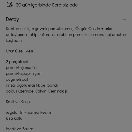
30 gün içerisinde ücretsiz iade
Detay
Konforunuz için gevrek pamuk kumaş. Özgün Calvin marka
detaylarına sahip saf, nefes alabilen pamuklu zamansız pijamaları
keşfedin.
Ürün Özellikleri
2 parçalı set
pamuklu jarse üst
pamuklu poplin şort
düğmeli pat
imza logolu elastik bel bandı
göğüs üzerinde Calvin Klein nakışlı
Şekil ve Kalıp
regular fit - normal kesim
kısa kollu
İçerik ve Bakım