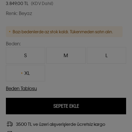
3.849,00
TL
(KDV Dahil)
Renk:
Beyaz
Bazı bedenlerde az stok kaldı. Tükenmeden satın alın.
Beden:
S
M
L
XL
Beden Tablosu
SEPETE EKLE
3500 TL ve üzeri alışverişlerde ücretsiz kargo