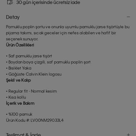
30 gün içerisinde ücretsiz iade
Detay
Pamuklu poplin şortu ve onunla uyumlu pamuklu jarse tişörtüyle bu
pijama takımı, sıcak geceler için nefes alabilen ve hafif bir
seçenek sunuyor.
Ürün Özellikleri
• Saf pamuklu jarse tişört
• Boydan boya çizgili, saf pamuklu poplin şort
• Bisiklet Yaka
• Göğüste Calvin Klein logosu
Şekil ve Kalıp
• Regular fit - Normal kesim
• Kısa kollu
İçerik ve Bakım
• %100 pamuk
Ürün Kodu #: LV00NM29033L4
Teslimat & İade