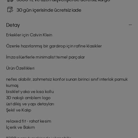
30 gün içerisinde ücretsiz iade
Detay
Erkekler için Calvin Klein
Özenle hazırlanmış bir gardırop için rafine klasikler
İmza silüetlerle minimalist temel parçalar
Ürün Özellikleri
nefes alabilir, zahmetsiz konfor sunan birinci sınıf interlok pamuk
kumaş
bisiklet yaka ve kısa kollu
3D nakışlı amblem logo
üst dikiş ve yapı detayları
Şekil ve Kalıp
relaxed fit - rahat kesim
İçerik ve Bakım