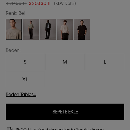
4.719,00 TL
3.303,30
TL
(KDV Dahil)
Renk:
Bej
Beden:
S
M
L
XL
Beden Tablosu
SEPETE EKLE
3500 TL ve üzeri alışverişlerde ücretsiz kargo