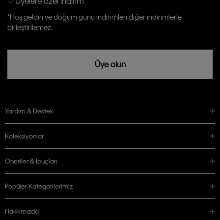
Üyelere özel indirim
Calvin Klein tarafından kişisel verilerimin yurtdışına aktarılmasına açık
*Hoş geldin ve doğum günü indirimleri diğer indirimlerle
rızam vardır
birleştirilemez.
Üye olun
Yardım & Destek
Koleksiyonlar
Öneriler & İpuçları
Popüler Kategorilerimiz
Hakkımızda