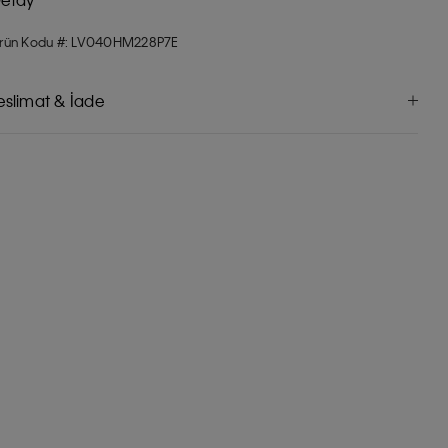
rün Kodu #: LV040HM228P7E
eslimat & İade