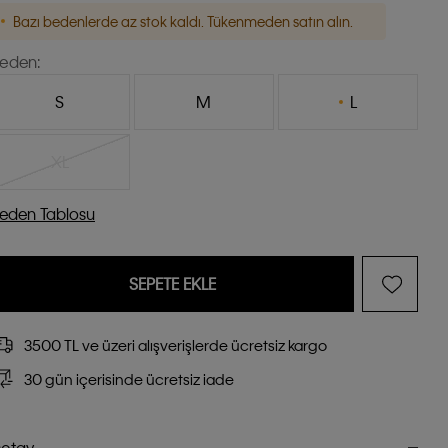
Bazı bedenlerde az stok kaldı. Tükenmeden satın alın.
eden:
S
M
L
XL
eden Tablosu
SEPETE EKLE
3500 TL ve üzeri alışverişlerde ücretsiz kargo
30 gün içerisinde ücretsiz iade
etay