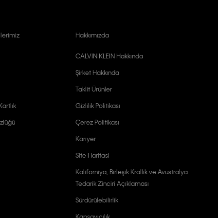
lerimiz
Hakkımızda
CALVIN KLEIN Hakkında
Şirket Hakkında
Taklit Ürünler
artlık
Gizlilik Politikası
zlüğü
Çerez Politikası
Kariyer
Site Haritasi
Kaliforniya, Birleşik Krallık ve Avustralya
Tedarik Zinciri Açıklaması
Sürdürülebilirlik
Kapsayıcılık