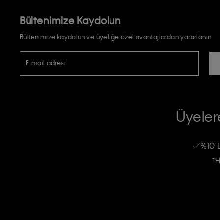
Bültenimize Kaydolun
Bültenimize kaydolun ve üyeliğe özel avantajlardan yararlanın.
E-mail adresi
TİCARİ ELEKTRONİK İLETİ GÖNDERİLMESİ HUSUSUNDA KİŞİSEL VE
RIZA VE ONAY METNİ
Üyelere
Calvin Klein e-bültenine abone olarak, kişisel verilerimin Calvin Klein tarafı
kampanyalarla alakalı her türlü iletişim yoluyla; E-mail ve SMS dahil olmak üze
%10 
Erkek
Kadın
Çocuk
işleneceğini anlıyor ve kabul ediyorum.
*H
Kişiye özel ticari elektronik iletilerini almak için
Açık Onay
veriyorum.
Aydınlatma Metni’ni
okuduğumu kabul ediyorum.
Calvin Klein tarafından kişisel verilerimin yurtdışına aktarılmasına açık 