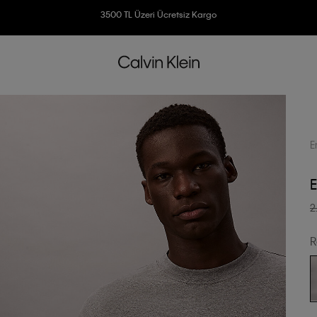
3500 TL Üzeri Ücretsiz Kargo
7500 TL Ve Üzeri Alışverişlerinizde 6 Taksit İmkanı
E
E
2
R