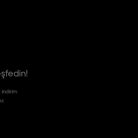
eşfedin!
 indirim
ez.