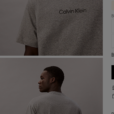
B
B
D