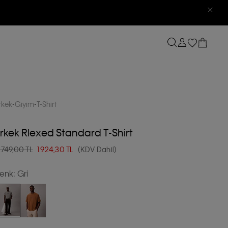
rkek
Giyim
T-Shirt
rkek Rlexed Standard T-Shirt
.749,00 TL
1.924,30
TL
(KDV Dahil)
enk:
Gri