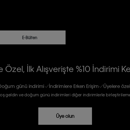
E-Bülten
RİLERİN İŞLENMESİ HAKKINDA AÇIK
 Özel, İlk Alışverişte %10 İndirimi K
na gönderileceğinin ve güncel ürün,
re haberdar edilip, kişisel verilerimin
Doğum günü indirimi
İndirimlere Erken Erişim
Üyelere özel
oş geldin ve doğum günü indirimleri diğer indirimlerle birleştirilem
rızam vardır
Üye olun