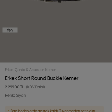
Yeni
Erkek
Çanta & Aksesuar
Kemer
Erkek Short Round Buckle Kemer
2.299,00
TL
(KDV Dahil)
Renk:
Siyah
Bazı bedenlerde az stok kaldı. Tükenmeden satın alın.