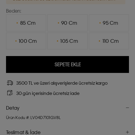
Beden:
85 Cm
90 Cm
95 Cm
100 Cm
105 Cm
110 Cm
SEPETE EKLE
3500 TL ve üzeri alışverişlerde ücretsiz kargo
30 gün içerisinde ücretsiz iade
Detay
Ürün Kodu #: LV04D7101GV8L
Teslimat & İade