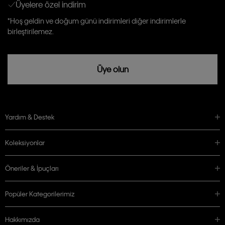
Üyelere özel indirim
Aydınlatma Metni’ni
okuduğumu kabul ediyorum.
Calvin Klein tarafından kişisel verilerimin yurtdışına aktarılmasına açık
*Hoş geldin ve doğum günü indirimleri diğer indirimlerle
rızam vardır
birleştirilemez.
Üye olun
Yardım & Destek
Koleksiyonlar
Öneriler & İpuçları
Popüler Kategorilerimiz
Hakkımızda