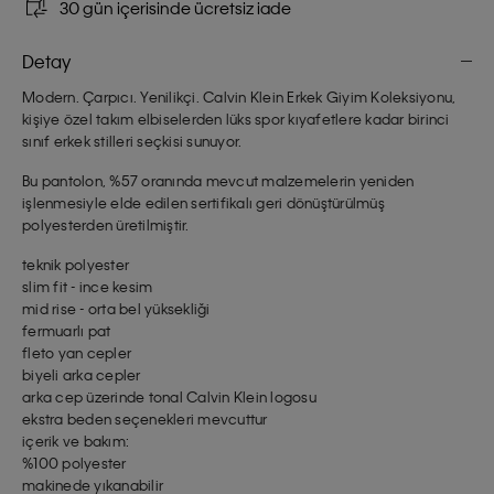
30 gün içerisinde ücretsiz iade
Detay
Modern. Çarpıcı. Yenilikçi. Calvin Klein Erkek Giyim Koleksiyonu,
kişiye özel takım elbiselerden lüks spor kıyafetlere kadar birinci
sınıf erkek stilleri seçkisi sunuyor.
Bu pantolon, %57 oranında mevcut malzemelerin yeniden
işlenmesiyle elde edilen sertifikalı geri dönüştürülmüş
polyesterden üretilmiştir.
teknik polyester
slim fit - ince kesim
mid rise - orta bel yüksekliği
fermuarlı pat
fleto yan cepler
biyeli arka cepler
arka cep üzerinde tonal Calvin Klein logosu
ekstra beden seçenekleri mevcuttur
içerik ve bakım:
%100 polyester
makinede yıkanabilir