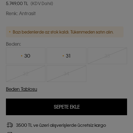
5.749,00
TL
(KDV Dahil)
Renk:
Antrasit
Bazı bedenlerde az stok kaldı. Tükenmeden satın alın.
Beden:
30
31
33
32
34
Beden Tablosu
SEPETE EKLE
3500 TL ve üzeri alışverişlerde ücretsiz kargo