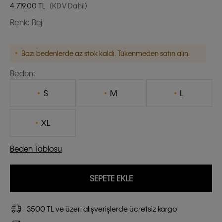
4.719,00
TL
(KDV Dahil)
Renk:
Bej
Bazı bedenlerde az stok kaldı. Tükenmeden satın alın.
Beden:
S
M
L
XL
Beden Tablosu
SEPETE EKLE
3500 TL ve üzeri alışverişlerde ücretsiz kargo