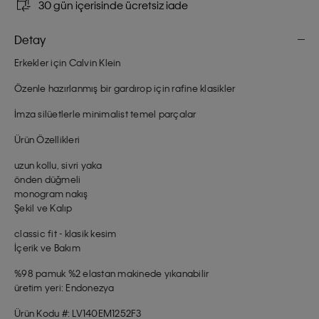
30 gün içerisinde ücretsiz iade
Detay
Erkekler için Calvin Klein
Özenle hazırlanmış bir gardırop için rafine klasikler
İmza silüetlerle minimalist temel parçalar
Ürün Özellikleri
uzun kollu, sivri yaka
önden düğmeli
monogram nakış
Şekil ve Kalıp
classic fit - klasik kesim
İçerik ve Bakım
%98 pamuk %2 elastan makinede yıkanabilir
üretim yeri: Endonezya
Ürün Kodu #: LV140EM1252F3