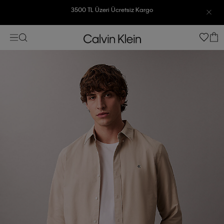
7500 TL Ve Üzeri Alışverişlerinizde 6 Taksit İmkanı