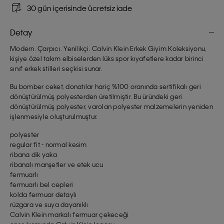
30 gün içerisinde ücretsiz iade
Detay
Modern. Çarpıcı. Yenilikçi. Calvin Klein Erkek Giyim Koleksiyonu,
kişiye özel takım elbiselerden lüks spor kıyafetlere kadar birinci
sınıf erkek stilleri seçkisi sunar.
Bu bomber ceket, donatılar hariç %100 oranında sertifikalı geri
dönüştürülmüş polyesterden üretilmiştir. Bu üründeki geri
dönüştürülmüş polyester, varolan polyester malzemelerin yeniden
işlenmesiyle oluşturulmuştur.
polyester
regular fit - normal kesim
ribana dik yaka
ribanalı manşetler ve etek ucu
fermuarlı
fermuarlı bel cepleri
kolda fermuar detaylı
rüzgara ve suya dayanıklı
Calvin Klein markalı fermuar çekeceği