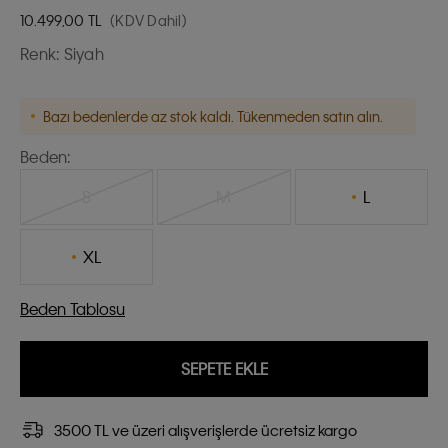
10.499,00
TL
(KDV Dahil)
Renk:
Siyah
Bazı bedenlerde az stok kaldı. Tükenmeden satın alın.
Beden:
S
M
L
XL
Beden Tablosu
SEPETE EKLE
3500 TL ve üzeri alışverişlerde ücretsiz kargo