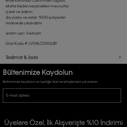
ense kısmında Calvin Klein logosu
ekstra beden seçenekleri mevcuttur
içerik ve bakım:
dış yüzey ve astar: %100 polyester
makinede yıkanabilir
üretim yeri: Vietnam
Ürün Kodu #: LV04LC513GUB1
Teslimat & İade
Bültenimize Kaydolun
Bültenimize kaydolun ve üyeliğe özel avantajlardan yararlanın.
E-mail adresi
TİCARİ ELEKTRONİK İLETİ GÖNDERİLMESİ HUSUSUNDA KİŞİSEL VERİLERİN
İŞLENMESİ HAKKINDA AÇIK RIZA VE ONAY METNİ
Üyelere Özel, İlk Alışverişte %10 İndirimi
E-Bülten