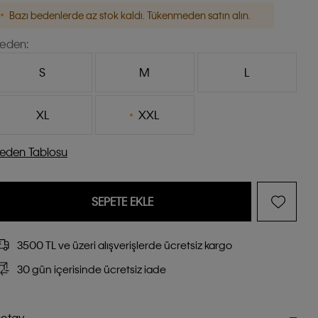
Bazı bedenlerde az stok kaldı. Tükenmeden satın alın.
eden:
S
M
L
XL
XXL
eden Tablosu
SEPETE EKLE
3500 TL ve üzeri alışverişlerde ücretsiz kargo
30 gün içerisinde ücretsiz iade
etay