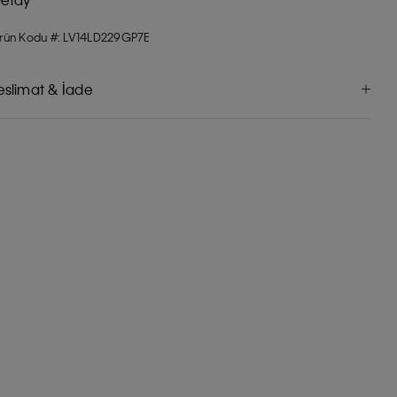
rün Kodu #: LV14LD229GP7E
eslimat & İade