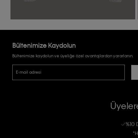
Bültenimize Kaydolun
Bültenimize kaydolun ve üyeliğe özel avantajlardan yararlanın.
E-mail adresi
TİCARİ ELEKTRONİK İLETİ GÖNDERİLMESİ HUSUSUNDA KİŞİSEL VE
RIZA VE ONAY METNİ
Üyelere
Calvin Klein e-bültenine abone olarak, kişisel verilerimin Calvin Klein tarafı
kampanyalarla alakalı her türlü iletişim yoluyla; E-mail ve SMS dahil olmak üze
%10 
Erkek
Kadın
Çocuk
işleneceğini anlıyor ve kabul ediyorum.
*H
Kişiye özel ticari elektronik iletilerini almak için
Açık Onay
veriyorum.