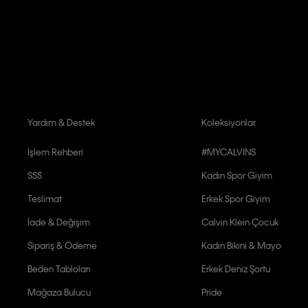
Aydınlatma Metni’ni
okuduğumu kabul ediyorum.
Calvin Klein tarafından kişisel verilerimin yurtdışına aktarılmasına açık 
Yardım & Destek
Koleksiyonlar
İşlem Rehberi
#MYCALVINS
SSS
Kadın Spor Giyim
Teslimat
Erkek Spor Giyim
İade & Değişim
Calvin Klein Çocuk
Sipariş & Ödeme
Kadın Bikini & Mayo
Beden Tabloları
Erkek Deniz Şortu
Mağaza Bulucu
Pride