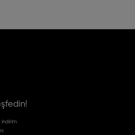
eşfedin!
 indirim
ez.