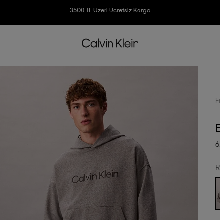
3500 TL Üzeri Ücretsiz Kargo
7500 TL Ve Üzeri Alışverişlerinizde 6 Taksit İmkanı
E
E
6
R