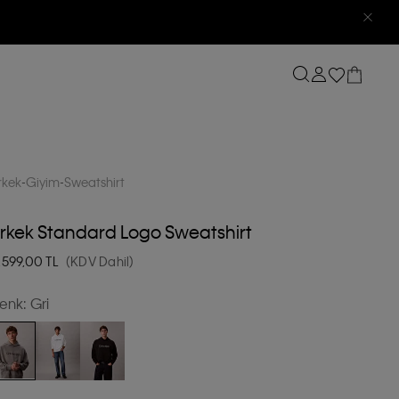
rkek
Giyim
Sweatshirt
rkek Standard Logo Sweatshirt
.599,00
TL
(KDV Dahil)
enk:
Gri