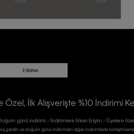
E-Bülten
RİLERİN İŞLENMESİ HAKKINDA AÇIK
 Özel, İlk Alışverişte %10 İndirimi K
na gönderileceğinin ve güncel ürün,
re haberdar edilip, kişisel verilerimin
Doğum günü indirimi
İndirimlere Erken Erişim
Üyelere özel
oş geldin ve doğum günü indirimleri diğer indirimlerle birleştirilem