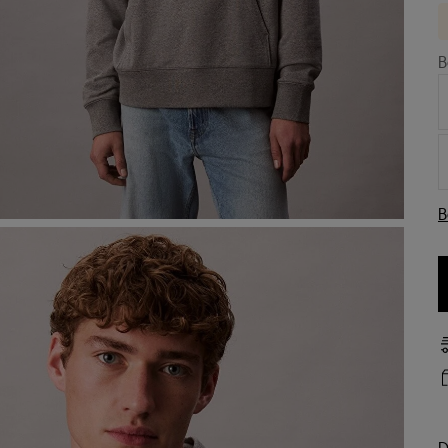
B
B
D