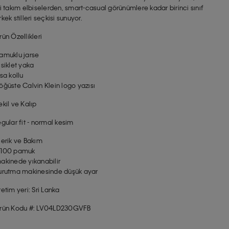
şi takım elbiselerden, smart-casual görünümlere kadar birinci sınıf
rkek stilleri seçkisi sunuyor.
rün Özellikleri
amuklu jarse
isiklet yaka
ısa kollu
öğüste Calvin Klein logo yazısı
ekil ve Kalıp
egular fit - normal kesim
çerik ve Bakım
100 pamuk
akinede yıkanabilir
urutma makinesinde düşük ayar
retim yeri: Sri Lanka
rün Kodu #: LV04LD230GVFB