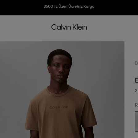
3500 TL Üzeri Ücretsiz Kargo
7500 TL Ve Üzeri Alışverişlerinizde 6 Taksit İmkanı
E
E
2
R