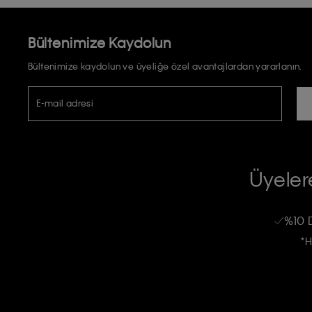
Bültenimize Kaydolun
Bültenimize kaydolun ve üyeliğe özel avantajlardan yararlanın.
E-mail adresi
TİCARİ ELEKTRONİK İLETİ GÖNDERİLMESİ HUSUSUNDA KİŞİSEL VE
RIZA VE ONAY METNİ
Üyelere
Calvin Klein e-bültenine abone olarak, kişisel verilerimin Calvin Klein tarafı
kampanyalarla alakalı her türlü iletişim yoluyla; E-mail ve SMS dahil olmak üze
%10 
Erkek
Kadın
Çocuk
işleneceğini anlıyor ve kabul ediyorum.
*H
Kişiye özel ticari elektronik iletilerini almak için
Açık Onay
veriyorum.
Aydınlatma Metni’ni
okuduğumu kabul ediyorum.
Calvin Klein tarafından kişisel verilerimin yurtdışına aktarılmasına açık 