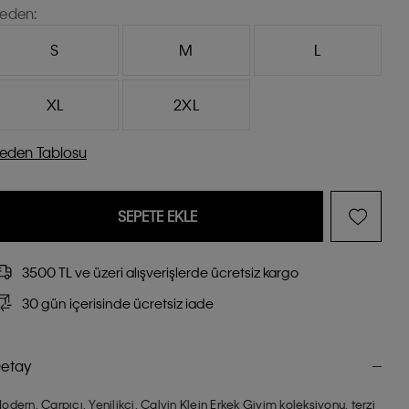
eden:
S
M
L
XL
2XL
eden Tablosu
SEPETE EKLE
3500 TL ve üzeri alışverişlerde ücretsiz kargo
30 gün içerisinde ücretsiz iade
etay
odern. Çarpıcı. Yenilikçi. Calvin Klein Erkek Giyim koleksiyonu, terzi