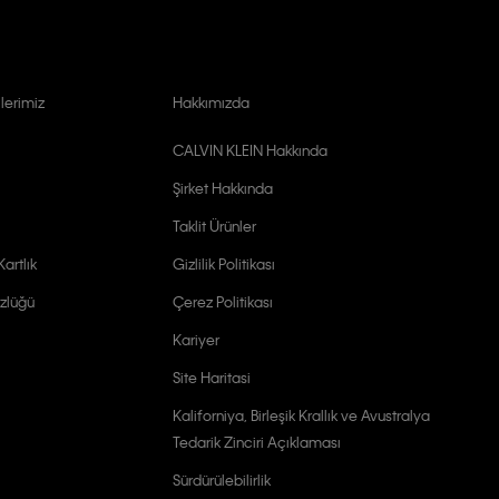
lerimiz
Hakkımızda
CALVIN KLEIN Hakkında
Şirket Hakkında
Taklit Ürünler
artlık
Gizlilik Politikası
zlüğü
Çerez Politikası
Kariyer
Site Haritasi
Kaliforniya, Birleşik Krallık ve Avustralya
Tedarik Zinciri Açıklaması
Sürdürülebilirlik