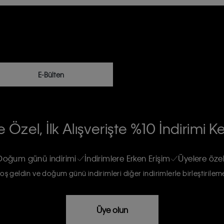
E-Bülten
RİLERİN İŞLENMESİ HAKKINDA AÇIK
 Özel, İlk Alışverişte %10 İndirimi K
na gönderileceğinin ve güncel ürün,
re haberdar edilip, kişisel verilerimin
Doğum günü indirimi
İndirimlere Erken Erişim
Üyelere özel
oş geldin ve doğum günü indirimleri diğer indirimlerle birleştirilem
rızam vardır
Üye olun