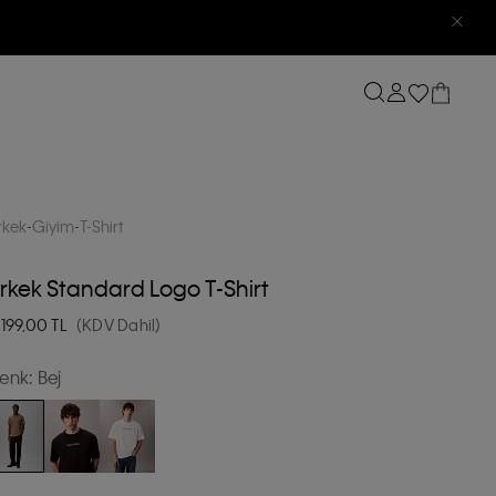
rkek
Giyim
T-Shirt
rkek Standard Logo T-Shirt
.199,00
TL
(KDV Dahil)
enk:
Bej