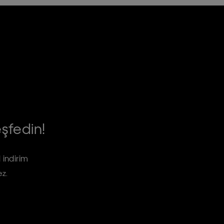
eşfedin!
 indirim
ez.