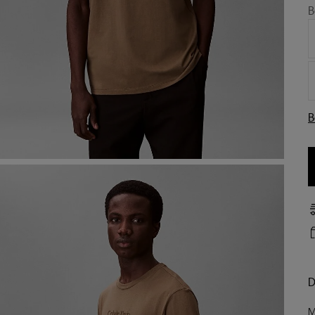
B
B
D
M