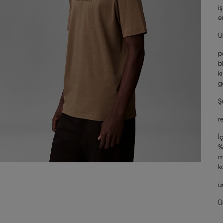
i
e
Ü
p
b
k
g
Ş
r
İ
%
m
k
ü
Ü