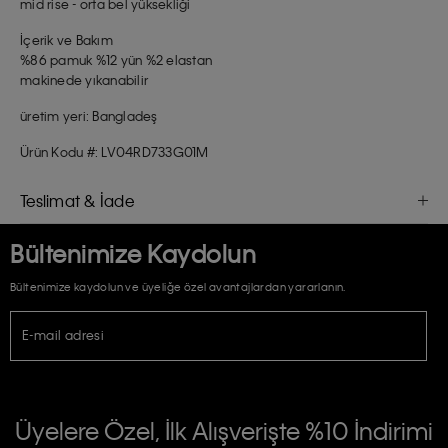
mid rise - orta bel yüksekliği
İçerik ve Bakım
%86 pamuk %12 yün %2 elastan
makinede yıkanabilir
üretim yeri: Bangladeş
Ürün Kodu #: LV04RD733G01M
Teslimat & İade
Bültenimize Kaydolun
Bültenimize kaydolun ve üyeliğe özel avantajlardan yararlanın.
E-mail adresi
TİCARİ ELEKTRONİK İLETİ GÖNDERİLMESİ HUSUSUNDA KİŞİSEL VERİLERİN
İŞLENMESİ HAKKINDA AÇIK RIZA VE ONAY METNİ
Üyelere Özel, İlk Alışverişte %10 İndirimi
E-Bülten