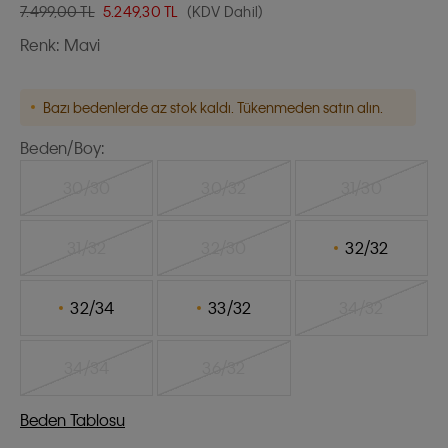
7.499,00 TL
5.249,30
TL
(KDV Dahil)
Renk:
Mavi
Bazı bedenlerde az stok kaldı. Tükenmeden satın alın.
Beden/Boy:
30/30
30/32
31/30
31/32
32/30
32/32
32/34
33/32
34/32
34/34
36/32
Beden Tablosu