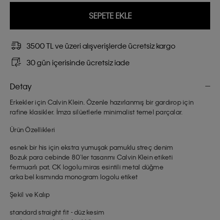
SEPETE EKLE
3500 TL ve üzeri alışverişlerde ücretsiz kargo
30 gün içerisinde ücretsiz iade
Detay
Erkekler için Calvin Klein. Özenle hazırlanmış bir gardırop için
rafine klasikler. İmza silüetlerle minimalist temel parçalar.
Ürün Özellikleri
esnek bir his için ekstra yumuşak pamuklu streç denim
Bozuk para cebinde 80'ler tasarımı Calvin Klein etiketi
fermuarlı pat, CK logolu miras esintili metal düğme
arka bel kısmında monogram logolu etiket
Şekil ve Kalıp
standard straight fit - düz kesim